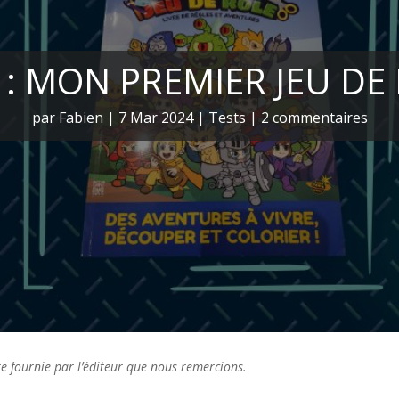
 : MON PREMIER JEU DE
par
Fabien
|
7 Mar 2024
|
Tests
|
2 commentaires
ire fournie par l’éditeur que nous remercions.