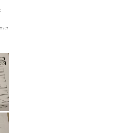
z
poser