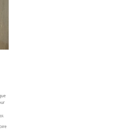
 que
our
oi.
oire