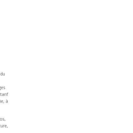
 du
ges
tarif
ie, à
ros,
ture,