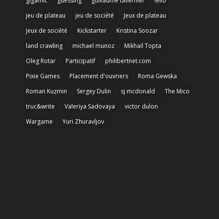
gigamic
guessing
guillaume tavernier
Iello
jeu de plateau
jeu de société
Jeux de plateau
Jeux de société
Kickstarter
Kristina Soozar
land crawling
michael munoz
Mikhail Topta
Oleg Rotar
Participatif
philibertnet.com
Pixie Games
Placement d'ouvriers
Roma Gewska
Roman Kuzmin
Sergey Dulin
sj mcdonald
The Mico
truc&write
Valeriya Sadovaya
victor dulon
Wargame
Yuri Zhuravljov