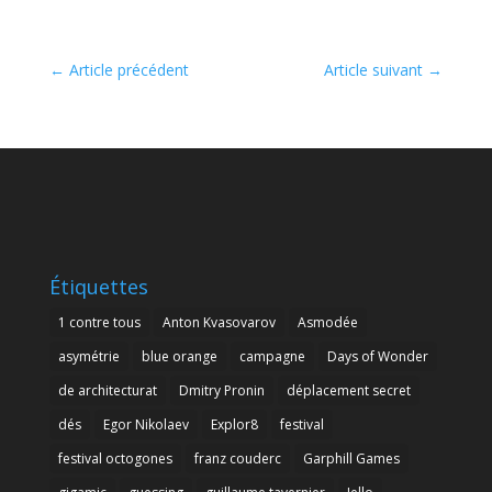
←
Article précédent
Article suivant
→
Étiquettes
1 contre tous
Anton Kvasovarov
Asmodée
asymétrie
blue orange
campagne
Days of Wonder
de architecturat
Dmitry Pronin
déplacement secret
dés
Egor Nikolaev
Explor8
festival
festival octogones
franz couderc
Garphill Games