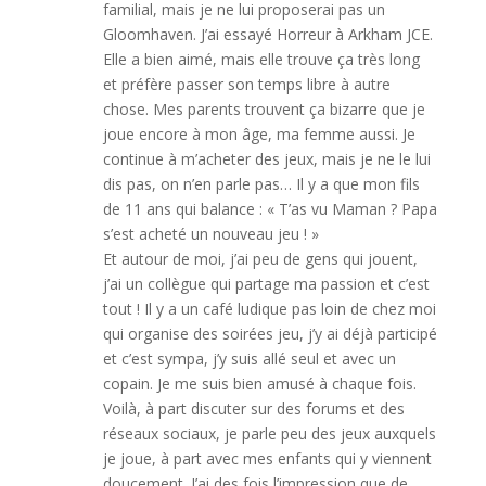
familial, mais je ne lui proposerai pas un
Gloomhaven. J’ai essayé Horreur à Arkham JCE.
Elle a bien aimé, mais elle trouve ça très long
et préfère passer son temps libre à autre
chose. Mes parents trouvent ça bizarre que je
joue encore à mon âge, ma femme aussi. Je
continue à m’acheter des jeux, mais je ne le lui
dis pas, on n’en parle pas… Il y a que mon fils
de 11 ans qui balance : « T’as vu Maman ? Papa
s’est acheté un nouveau jeu ! »
Et autour de moi, j’ai peu de gens qui jouent,
j’ai un collègue qui partage ma passion et c’est
tout ! Il y a un café ludique pas loin de chez moi
qui organise des soirées jeu, j’y ai déjà participé
et c’est sympa, j’y suis allé seul et avec un
copain. Je me suis bien amusé à chaque fois.
Voilà, à part discuter sur des forums et des
réseaux sociaux, je parle peu des jeux auxquels
je joue, à part avec mes enfants qui y viennent
doucement. J’ai des fois l’impression que de