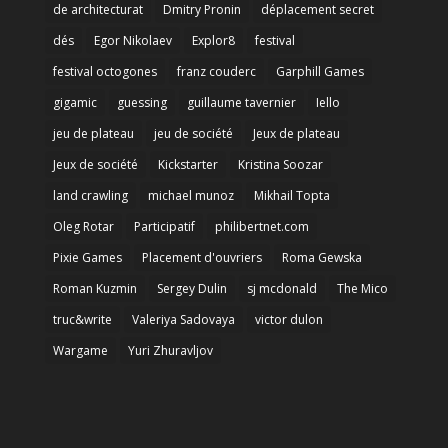
de architecturat
Dmitry Pronin
déplacement secret
dés
Egor Nikolaev
Explor8
festival
festival octogones
franz couderc
Garphill Games
gigamic
guessing
guillaume tavernier
Iello
jeu de plateau
jeu de société
Jeux de plateau
Jeux de société
Kickstarter
Kristina Soozar
land crawling
michael munoz
Mikhail Topta
Oleg Rotar
Participatif
philibertnet.com
Pixie Games
Placement d'ouvriers
Roma Gewska
Roman Kuzmin
Sergey Dulin
sj mcdonald
The Mico
truc&write
Valeriya Sadovaya
victor dulon
Wargame
Yuri Zhuravljov