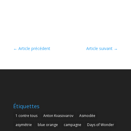
←
Article précédent
Article suivant
→
Étiquettes
1 contre tous
Anton Kvasovarov
Asmodée
asymétrie
blue orange
campagne
Days of Wonder