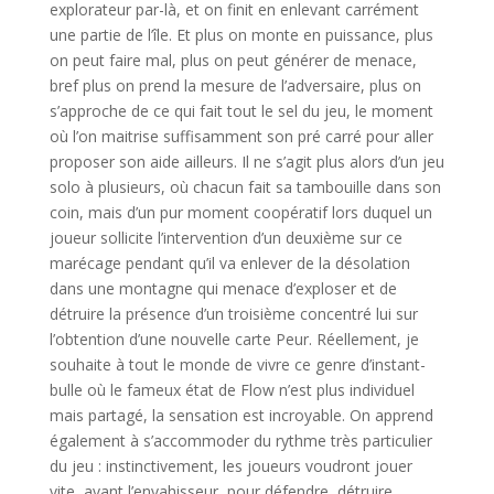
explorateur par-là, et on finit en enlevant carrément
une partie de l’île. Et plus on monte en puissance, plus
on peut faire mal, plus on peut générer de menace,
bref plus on prend la mesure de l’adversaire, plus on
s’approche de ce qui fait tout le sel du jeu, le moment
où l’on maitrise suffisamment son pré carré pour aller
proposer son aide ailleurs. Il ne s’agit plus alors d’un jeu
solo à plusieurs, où chacun fait sa tambouille dans son
coin, mais d’un pur moment coopératif lors duquel un
joueur sollicite l’intervention d’un deuxième sur ce
marécage pendant qu’il va enlever de la désolation
dans une montagne qui menace d’exploser et de
détruire la présence d’un troisième concentré lui sur
l’obtention d’une nouvelle carte Peur. Réellement, je
souhaite à tout le monde de vivre ce genre d’instant-
bulle où le fameux état de Flow n’est plus individuel
mais partagé, la sensation est incroyable. On apprend
également à s’accommoder du rythme très particulier
du jeu : instinctivement, les joueurs voudront jouer
vite, avant l’envahisseur, pour défendre, détruire,