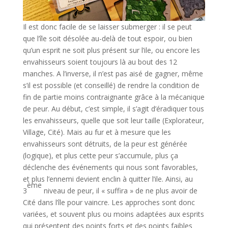
Il est donc facile de se laisser submerger : il se peut
que l’île soit désolée au-delà de tout espoir, ou bien
qu’un esprit ne soit plus présent sur l’ile, ou encore les
envahisseurs soient toujours là au bout des 12
manches. A l’inverse, il n’est pas aisé de gagner, même
s’il est possible (et conseillé) de rendre la condition de
fin de partie moins contraignante grâce à la mécanique
de peur. Au début, c’est simple, il s’agit d’éradiquer tous
les envahisseurs, quelle que soit leur taille (Explorateur,
Village, Cité). Mais au fur et à mesure que les
envahisseurs sont détruits, de la peur est générée
(logique), et plus cette peur s’accumule, plus ça
déclenche des événements qui nous sont favorables,
et plus l’ennemi devient enclin à quitter l’ile. Ainsi, au
ème
3
niveau de peur, il « suffira » de ne plus avoir de
Cité dans l’île pour vaincre. Les approches sont donc
variées, et souvent plus ou moins adaptées aux esprits
qui présentent des points forts et des points faibles