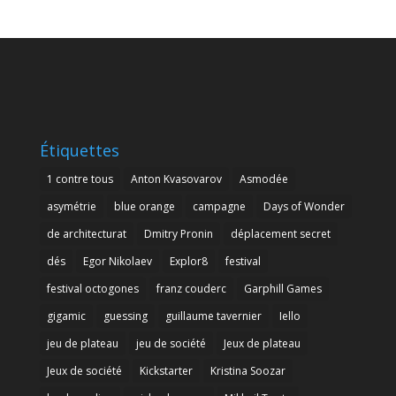
Étiquettes
1 contre tous
Anton Kvasovarov
Asmodée
asymétrie
blue orange
campagne
Days of Wonder
de architecturat
Dmitry Pronin
déplacement secret
dés
Egor Nikolaev
Explor8
festival
festival octogones
franz couderc
Garphill Games
gigamic
guessing
guillaume tavernier
Iello
jeu de plateau
jeu de société
Jeux de plateau
Jeux de société
Kickstarter
Kristina Soozar