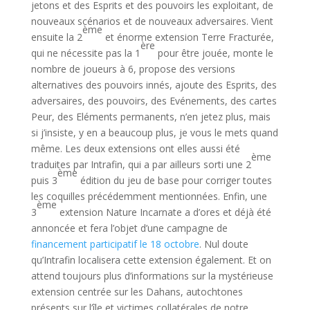
jetons et des Esprits et des pouvoirs les exploitant, de
nouveaux scénarios et de nouveaux adversaires. Vient
ème
ensuite la 2
et énorme extension Terre Fracturée,
ère
qui ne nécessite pas la 1
pour être jouée, monte le
nombre de joueurs à 6, propose des versions
alternatives des pouvoirs innés, ajoute des Esprits, des
adversaires, des pouvoirs, des Evénements, des cartes
Peur, des Eléments permanents, n’en jetez plus, mais
si j’insiste, y en a beaucoup plus, je vous le mets quand
même. Les deux extensions ont elles aussi été
ème
traduites par Intrafin, qui a par ailleurs sorti une 2
ème
puis 3
édition du jeu de base pour corriger toutes
les coquilles précédemment mentionnées. Enfin, une
ème
3
extension Nature Incarnate a d’ores et déjà été
annoncée et fera l’objet d’une campagne de
financement participatif le 18 octobre
. Nul doute
qu’Intrafin localisera cette extension également. Et on
attend toujours plus d’informations sur la mystérieuse
extension centrée sur les Dahans, autochtones
présents sur l’île et victimes collatérales de notre