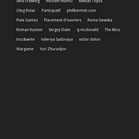
land crawling
michael munoz
Mikhail Topta
Oleg Rotar
Participatif
philibertnet.com
Pixie Games
Placement d'ouvriers
Roma Gewska
Roman Kuzmin
Sergey Dulin
sj mcdonald
The Mico
truc&write
Valeriya Sadovaya
victor dulon
Wargame
Yuri Zhuravljov