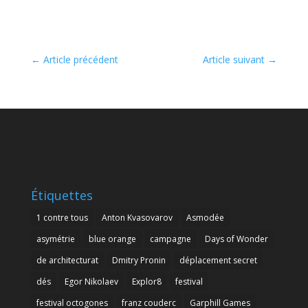
←
Article précédent
Article suivant
→
Étiquettes
1 contre tous
Anton Kvasovarov
Asmodée
asymétrie
blue orange
campagne
Days of Wonder
de architecturat
Dmitry Pronin
déplacement secret
dés
Egor Nikolaev
Explor8
festival
festival octogones
franz couderc
Garphill Games