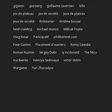
gigamic
guessing
guillaume tavernier
Iello
jeu de plateau
jeu de société
Jeux de plateau
Jeux de société
Kickstarter
Kristina Soozar
land crawling
michael munoz
Mikhail Topta
Oleg Rotar
Participatif
philibertnet.com
Pixie Games
Placement d'ouvriers
Roma Gewska
Roman Kuzmin
Sergey Dulin
sj mcdonald
The Mico
truc&write
Valeriya Sadovaya
victor dulon
Wargame
Yuri Zhuravljov