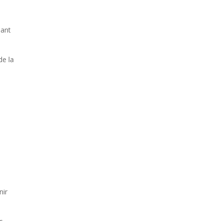
nant
de la
nir