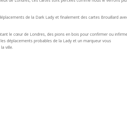
s lieux de Londres, ces cartes sont percées comme nous le verrons plu
éplacements de la Dark Lady et finalement des cartes Brouillard ave
ntant le cœur de Londres, des pions en bois pour confirmer ou infirm
er les déplacements probables de la Lady et un marqueur vous
a ville.