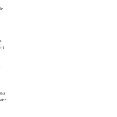
le
r.
lle
:
lieu
carte