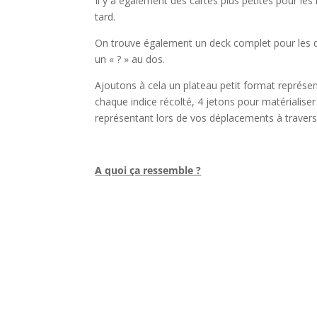
Il y a également des cartes plus petites pour le
tard.
On trouve également un deck complet pour les d
un « ? » au dos.
Ajoutons à cela un plateau petit format représe
chaque indice récolté, 4 jetons pour matérialis
représentant lors de vos déplacements à travers l
l
A quoi ça ressemble ?
l