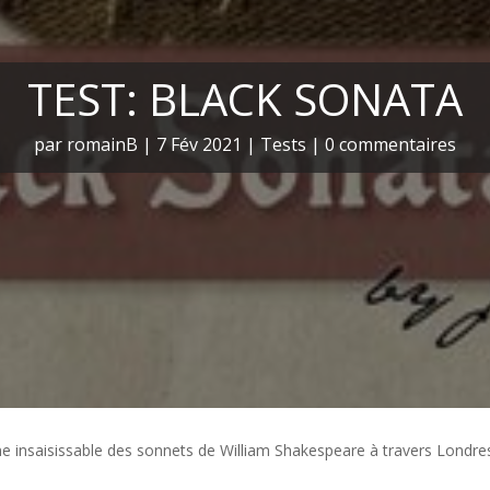
TEST: BLACK SONATA
par
romainB
|
7 Fév 2021
|
Tests
|
0 commentaires
mme insaisissable des sonnets de William Shakespeare à travers Londre