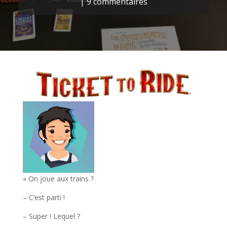
|
9 commentaires
« On joue aux trains ?
– C’est parti !
– Super ! Lequel ?