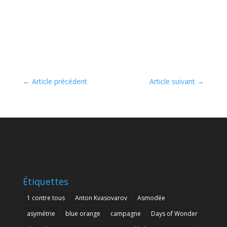
←
Article précédent
Article suivant
→
Étiquettes
1 contre tous
Anton Kvasovarov
Asmodée
asymétrie
blue orange
campagne
Days of Wonder