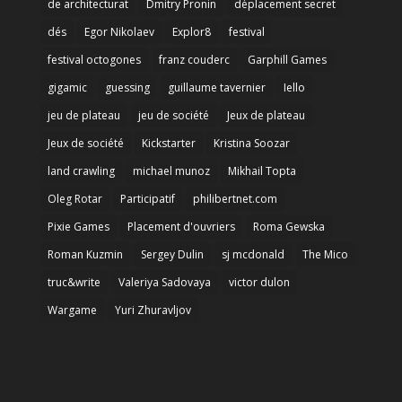
de architecturat
Dmitry Pronin
déplacement secret
dés
Egor Nikolaev
Explor8
festival
festival octogones
franz couderc
Garphill Games
gigamic
guessing
guillaume tavernier
Iello
jeu de plateau
jeu de société
Jeux de plateau
Jeux de société
Kickstarter
Kristina Soozar
land crawling
michael munoz
Mikhail Topta
Oleg Rotar
Participatif
philibertnet.com
Pixie Games
Placement d'ouvriers
Roma Gewska
Roman Kuzmin
Sergey Dulin
sj mcdonald
The Mico
truc&write
Valeriya Sadovaya
victor dulon
Wargame
Yuri Zhuravljov