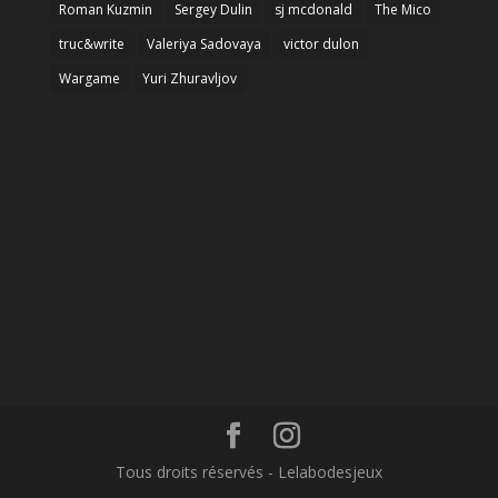
Roman Kuzmin
Sergey Dulin
sj mcdonald
The Mico
truc&write
Valeriya Sadovaya
victor dulon
Wargame
Yuri Zhuravljov
Tous droits réservés - Lelabodesjeux