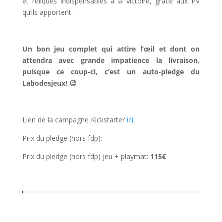
et reliques indispensables à la victoire, grâce aux PV
qu’ils apportent.
l
Un bon jeu complet qui attire l’œil et dont on
attendra avec grande impatience la livraison,
puisque ce coup-ci, c’est un auto-pledge du
Labodesjeux! 😉
l
Lien de la campagne Kickstarter
ici
.
Prix du pledge (hors fdp):
Prix du pledge (hors fdp) jeu + playmat:
115€