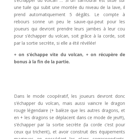
s’échapper du volcan … Si un samouraï est situé sur
une tuile qui subit une montée du niveau de la lave, il
prend automatiquement 5 dégâts. Le compte à
rebours sonne un peu le sauve-qui-peut pour les
joueurs qui devront prendre leurs jambes à leur cou
pour s’échapper du volcan, soit grâce à la corde, soit
par la sortie secrète, si elle a été révélée!
+ on s’échappe vite du volcan, + on récupère de
bonus à la fin de la partie.
l
l
Dans le mode coopératif, les joueurs devront donc
s’échapper du volcan, mais aussi vaincre le dragon
rouge légendaire (+ balèze que les autres dragons, et
en + les dragons se déplacent dans ce mode de jeu!!!),
s’échapper par la sortie secrète (la corde c’est pour
ceux qui trichent), et avoir construit des équipements
magiques en possédant les plans correspondants.