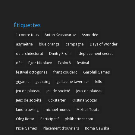
Étiquettes
1 contre tous
Anton Kvasovarov
Asmodée
asymétrie
blue orange
campagne
Days of Wonder
de architecturat
Dmitry Pronin
déplacement secret
dés
Egor Nikolaev
Explor8
festival
festival octogones
franz couderc
Garphill Games
gigamic
guessing
guillaume tavernier
Iello
jeu de plateau
jeu de société
Jeux de plateau
Jeux de société
Kickstarter
Kristina Soozar
land crawling
michael munoz
Mikhail Topta
Oleg Rotar
Participatif
philibertnet.com
Pixie Games
Placement d'ouvriers
Roma Gewska