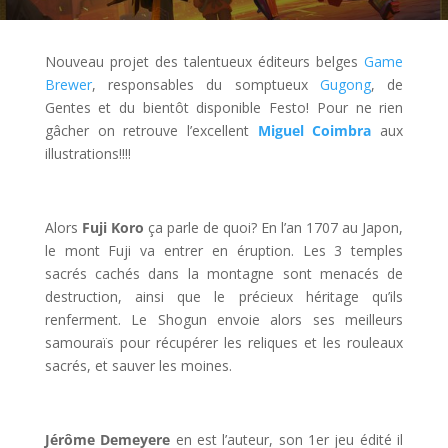
Nouveau projet des talentueux éditeurs belges
Game
Brewer
, responsables du somptueux
Gugong
, de
Gentes et du bientôt disponible Festo! Pour ne rien
gâcher on retrouve l’excellent
Miguel Coimbra
aux
illustrations!!!!
l
Alors
Fuji Koro
ça parle de quoi? En l’an 1707 au Japon,
le mont Fuji va entrer en éruption. Les 3 temples
sacrés cachés dans la montagne sont menacés de
destruction, ainsi que le précieux héritage qu’ils
renferment. Le Shogun envoie alors ses meilleurs
samouraïs pour récupérer les reliques et les rouleaux
sacrés, et sauver les moines.
l
Jérôme
Demeyere
en est l’auteur, son 1er jeu édité il