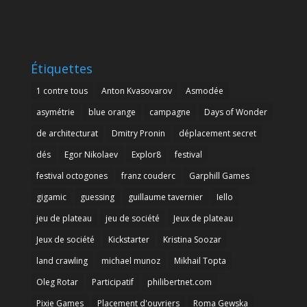
Étiquettes
1 contre tous
Anton Kvasovarov
Asmodée
asymétrie
blue orange
campagne
Days of Wonder
de architecturat
Dmitry Pronin
déplacement secret
dés
Egor Nikolaev
Explor8
festival
festival octogones
franz couderc
Garphill Games
gigamic
guessing
guillaume tavernier
Iello
jeu de plateau
jeu de société
Jeux de plateau
Jeux de société
Kickstarter
Kristina Soozar
land crawling
michael munoz
Mikhail Topta
Oleg Rotar
Participatif
philibertnet.com
Pixie Games
Placement d'ouvriers
Roma Gewska