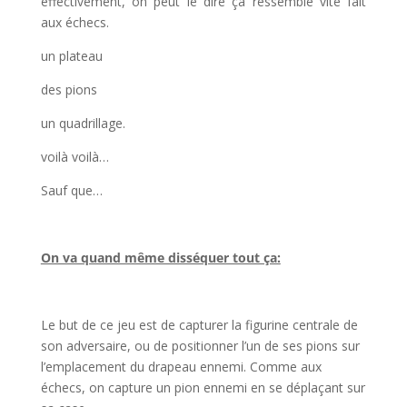
effectivement, on peut le dire ça ressemble vite fait
aux échecs.
un plateau
des pions
un quadrillage.
voilà voilà…
Sauf que…
On va quand même disséquer tout ça:
Le but de ce jeu est de capturer la figurine centrale de
son adversaire, ou de positionner l’un de ses pions sur
l’emplacement du drapeau ennemi. Comme aux
échecs, on capture un pion ennemi en se déplaçant sur