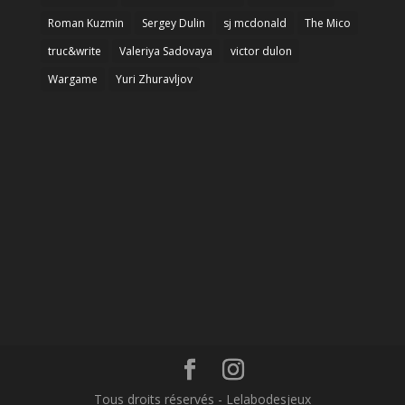
Roman Kuzmin
Sergey Dulin
sj mcdonald
The Mico
truc&write
Valeriya Sadovaya
victor dulon
Wargame
Yuri Zhuravljov
Tous droits réservés - Lelabodesjeux