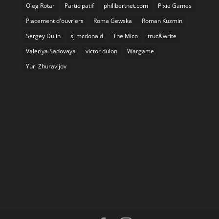
Oleg Rotar
Participatif
philibertnet.com
Pixie Games
Placement d'ouvriers
Roma Gewska
Roman Kuzmin
Sergey Dulin
sj mcdonald
The Mico
truc&write
Valeriya Sadovaya
victor dulon
Wargame
Yuri Zhuravljov