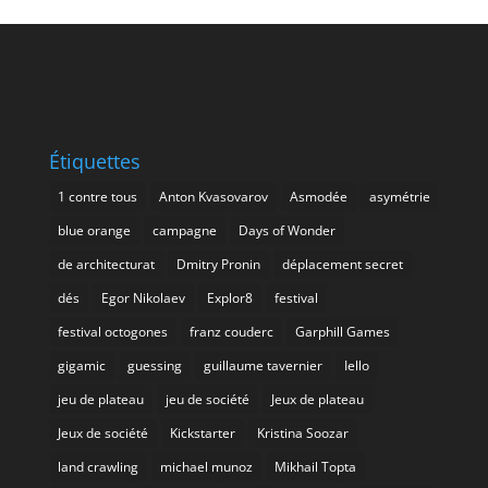
Étiquettes
1 contre tous
Anton Kvasovarov
Asmodée
asymétrie
blue orange
campagne
Days of Wonder
de architecturat
Dmitry Pronin
déplacement secret
dés
Egor Nikolaev
Explor8
festival
festival octogones
franz couderc
Garphill Games
gigamic
guessing
guillaume tavernier
Iello
jeu de plateau
jeu de société
Jeux de plateau
Jeux de société
Kickstarter
Kristina Soozar
land crawling
michael munoz
Mikhail Topta