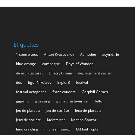
Étiquettes
1 contre tous
Anton Kvasovarov
Asmodée
asymétrie
blue orange
campagne
Days of Wonder
de architecturat
Dmitry Pronin
déplacement secret
dés
Egor Nikolaev
Explor8
festival
festival octogones
franz couderc
Garphill Games
gigamic
guessing
guillaume tavernier
Iello
jeu de plateau
jeu de société
Jeux de plateau
Jeux de société
Kickstarter
Kristina Soozar
land crawling
michael munoz
Mikhail Topta