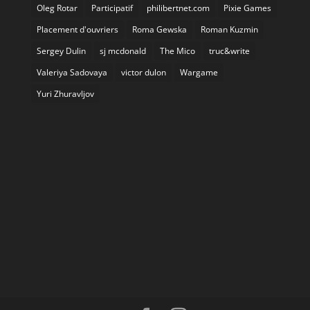
Oleg Rotar
Participatif
philibertnet.com
Pixie Games
Placement d'ouvriers
Roma Gewska
Roman Kuzmin
Sergey Dulin
sj mcdonald
The Mico
truc&write
Valeriya Sadovaya
victor dulon
Wargame
Yuri Zhuravljov