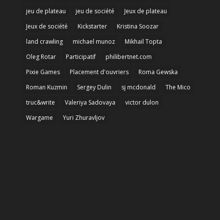
jeu de plateau
jeu de société
Jeux de plateau
Jeux de société
Kickstarter
Kristina Soozar
land crawling
michael munoz
Mikhail Topta
Oleg Rotar
Participatif
philibertnet.com
Pixie Games
Placement d'ouvriers
Roma Gewska
Roman Kuzmin
Sergey Dulin
sj mcdonald
The Mico
truc&write
Valeriya Sadovaya
victor dulon
Wargame
Yuri Zhuravljov