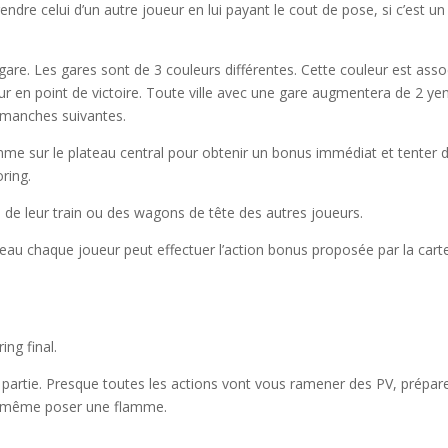
ndre celui d’un autre joueur en lui payant le cout de pose, si c’est un
gare. Les gares sont de 3 couleurs différentes. Cette couleur est asso
ur en point de victoire. Toute ville avec une gare augmentera de 2 yen
s manches suivantes.
mme sur le plateau central pour obtenir un bonus immédiat et tenter 
oring.
 de leur train ou des wagons de tête des autres joueurs.
ateau chaque joueur peut effectuer l’action bonus proposée par la cart
ng final.
partie. Presque toutes les actions vont vous ramener des PV, prépar
 ou même poser une flamme.