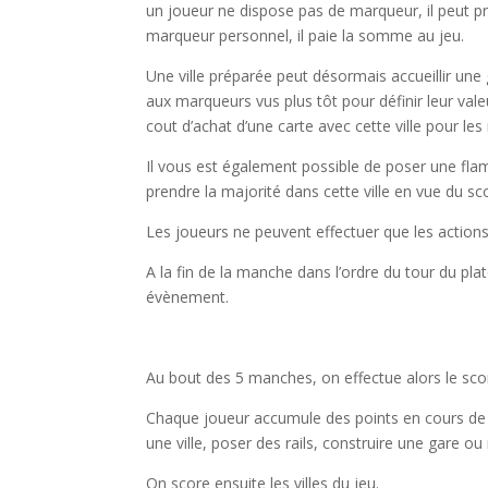
un joueur ne dispose pas de marqueur, il peut pre
marqueur personnel, il paie la somme au jeu.
Une ville préparée peut désormais accueillir une 
aux marqueurs vus plus tôt pour définir leur vale
cout d’achat d’une carte avec cette ville pour le
Il vous est également possible de poser une fla
prendre la majorité dans cette ville en vue du sc
Les joueurs ne peuvent effectuer que les actions
A la fin de la manche dans l’ordre du tour du pl
évènement.
l
Au bout des 5 manches, on effectue alors le scori
Chaque joueur accumule des points en cours de 
une ville, poser des rails, construire une gare
On score ensuite les villes du jeu.