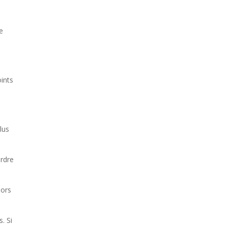
le
oints
lus
ordre
lors
s. Si