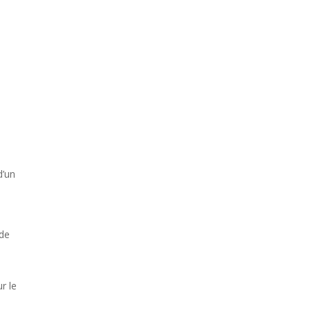
s
d’un
 de
r le