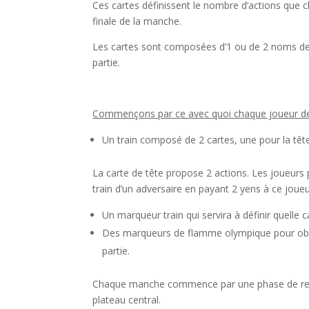
Ces cartes définissent le nombre d’actions que ch
finale de la manche.
Les cartes sont composées d’1 ou de 2 noms de vil
partie.
l
Commençons par ce avec quoi chaque joueur dém
Un train composé de 2 cartes, une pour la tête 
La carte de tête propose 2 actions. Les joueurs p
train d’un adversaire en payant 2 yens à ce joueu
Un marqueur train qui servira à définir quelle c
Des marqueurs de flamme olympique pour obten
partie.
Chaque manche commence par une phase de rev
plateau central.