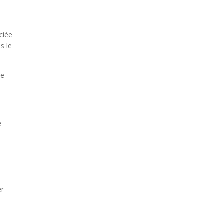
ciée
s le
de
e
er