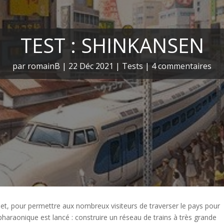
TEST : SHINKANSEN
par
romainB
|
22 Déc 2021
|
Tests
|
4 commentaires
t, pour permettre aux nombreux visiteurs de traverser le pays pour
pharaonique est lancé : construire un réseau de trains à très grande