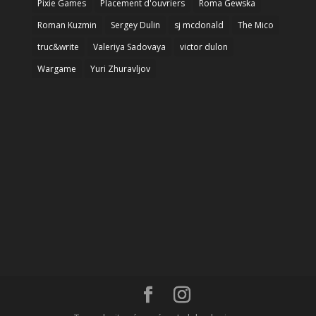
Pixie Games
Placement d'ouvriers
Roma Gewska
Roman Kuzmin
Sergey Dulin
sj mcdonald
The Mico
truc&write
Valeriya Sadovaya
victor dulon
Wargame
Yuri Zhuravljov