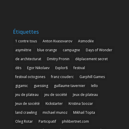
Étiquettes
1 contre tous
Anton Kvasovarov
Asmodée
asymétrie
blue orange
campagne
Days of Wonder
de architecturat
Dmitry Pronin
déplacement secret
dés
Egor Nikolaev
Explor8
festival
festival octogones
franz couderc
Garphill Games
gigamic
guessing
guillaume tavernier
Iello
jeu de plateau
jeu de société
Jeux de plateau
Jeux de société
Kickstarter
Kristina Soozar
land crawling
michael munoz
Mikhail Topta
Oleg Rotar
Participatif
philibertnet.com