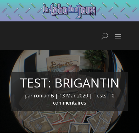
TEST: BRIGANTIN
par
romainB
|
13 Mar 2020
|
Tests
|
0
commentaires