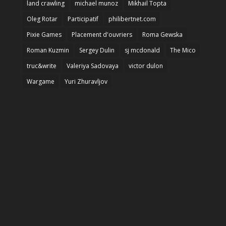
land crawling
michael munoz
Mikhail Topta
Oleg Rotar
Participatif
philibertnet.com
Pixie Games
Placement d'ouvriers
Roma Gewska
Roman Kuzmin
Sergey Dulin
sj mcdonald
The Mico
truc&write
Valeriya Sadovaya
victor dulon
Wargame
Yuri Zhuravljov