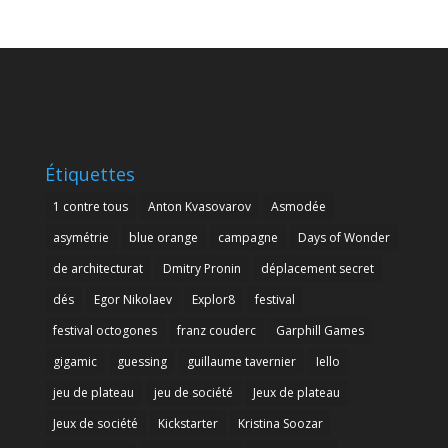
Étiquettes
1 contre tous
Anton Kvasovarov
Asmodée
asymétrie
blue orange
campagne
Days of Wonder
de architecturat
Dmitry Pronin
déplacement secret
dés
Egor Nikolaev
Explor8
festival
festival octogones
franz couderc
Garphill Games
gigamic
guessing
guillaume tavernier
Iello
jeu de plateau
jeu de société
Jeux de plateau
Jeux de société
Kickstarter
Kristina Soozar