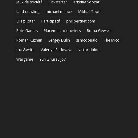
Jeux de société
Kickstarter
Kristina Soozar
land crawling
michael munoz
Mikhail Topta
Oleg Rotar
Participatif
philibertnet.com
Pixie Games
Placement d'ouvriers
Roma Gewska
Roman Kuzmin
Sergey Dulin
sj mcdonald
The Mico
truc&write
Valeriya Sadovaya
victor dulon
Wargame
Yuri Zhuravljov