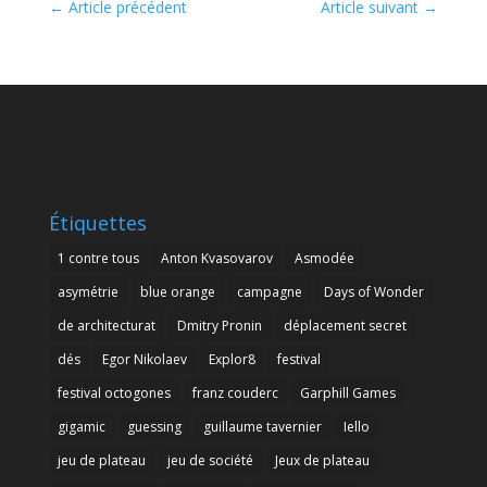
←
Article précédent
Article suivant
→
Étiquettes
1 contre tous
Anton Kvasovarov
Asmodée
asymétrie
blue orange
campagne
Days of Wonder
de architecturat
Dmitry Pronin
déplacement secret
dés
Egor Nikolaev
Explor8
festival
festival octogones
franz couderc
Garphill Games
gigamic
guessing
guillaume tavernier
Iello
jeu de plateau
jeu de société
Jeux de plateau