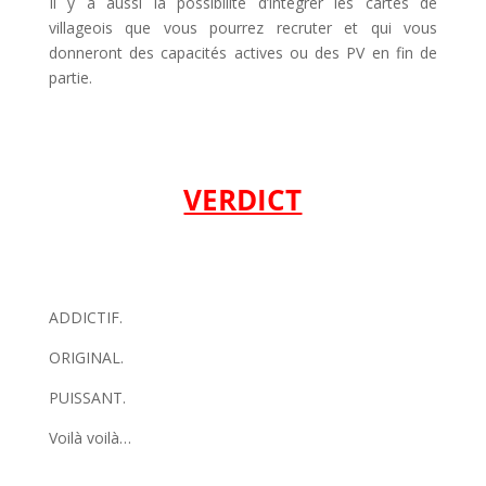
Il y a aussi la possibilité d’intégrer les cartes de
villageois que vous pourrez recruter et qui vous
donneront des capacités actives ou des PV en fin de
partie.
l
l
VERDICT
l
l
ADDICTIF.
ORIGINAL.
PUISSANT.
Voilà voilà…
l