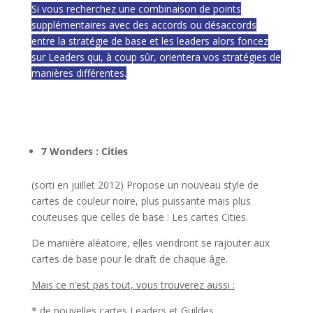
Si vous recherchez une combinaison de points
supplémentaires avec des accords ou désaccords
entre la stratégie de base et les leaders alors foncez
sur Leaders qui, à coup sûr, orientera vos stratégies de
manières différentes.
l
l
7 Wonders : Cities
(sorti en juillet 2012) Propose un nouveau style de
cartes de couleur noire, plus puissante mais plus
couteuses que celles de base : Les cartes Cities.
De manière aléatoire, elles viendront se rajouter aux
cartes de base pour le draft de chaque âge.
Mais ce n’est pas tout, vous trouverez aussi :
* de nouvelles cartes Leaders et Guildes