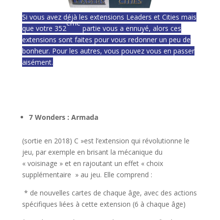
Si vous avez déjà les extensions Leaders et Cities mais
ème
que votre 352
partie vous a ennuyé, alors ces
extensions sont faites pour vous redonner un peu de
bonheur. Pour les autres, vous pouvez vous en passer
aisément.
l
l
7 Wonders : Armada
(sortie en 2018) C »est l’extension qui révolutionne le
jeu, par exemple en brisant la mécanique du
« voisinage » et en rajoutant un effet « choix
supplémentaire » au jeu. Elle comprend :
* de nouvelles cartes de chaque âge, avec des actions
spécifiques liées à cette extension (6 à chaque âge)