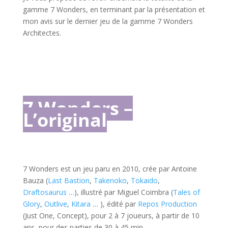
gamme 7 Wonders, en terminant par la présentation et
mon avis sur le dernier jeu de la gamme 7 Wonders
Architectes.
l
l
l
7 Wonders –
L’original
l
7 Wonders est un jeu paru en 2010, crée par Antoine
Bauza (
Last Bastion
,
Takenoko
,
Tokaido
,
Draftosaurus
…), illustré par Miguel Coimbra (
Tales of
Glory
,
Outlive
,
Kitara
… ), édité par
Repos Production
(Just One, Concept), pour 2 à 7 joueurs, à partir de 10
ans, pour des parties de 30 à 45 min.