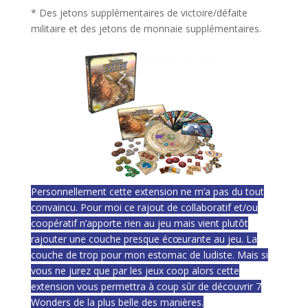
* Des jetons supplémentaires de victoire/défaite
militaire et des jetons de monnaie supplémentaires.
Personnellement cette extension ne m’a pas du tout
convaincu. Pour moi ce rajout de collaboratif et/ou
coopératif n’apporte rien au jeu mais vient plutôt
rajouter une couche presque écœurante au jeu. La
couche de trop pour mon estomac de ludiste. Mais si
vous ne jurez que par les jeux coop alors cette
extension vous permettra à coup sûr de découvrir 7
Wonders de la plus belle des manières.