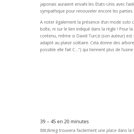
japonais auraient envahi les Etats-Unis avec l’ai
sympathique pour renouveler encore les parties
A noter également la présence d’un mode solo cla
boîte, ni sur le lien indiqué dans la règle ! Pour 
contenu, même si David Turczi (son auteur) est s
adapté au plaisir solitaire. Cela donne des arbores
possible elle fait C…”) qui tiennent plus de l’us
l
l
l
l
39 – 45 en 20 minutes
Blitzkrieg trouvera facilement une place dans la