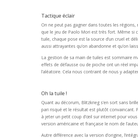
l
Tactique éclair
On ne peut pas gagner dans toutes les régions, ni 
que le jeu de Paolo Mori est très fort. Même s
tuile, chaque pose est la source d’un cruel et dé
aussi attrayantes qu’on abandonne et qu’on laiss
La gestion de sa main de tuiles est sommaire m
effets de défausse ou de pioche ont un réel impac
l’aléatoire. Cela nous contraint de nous y adapter
l
Oh la tuile !
Quant au décorum, Blitzkrieg s’en sort sans brill
pari risqué et le résultat est plutôt convaincant. P
à jeter un petit coup d’œil sur internet pour vo
version américaine et française le nom de l’auteu
Autre différence avec la version d’origine, l’int