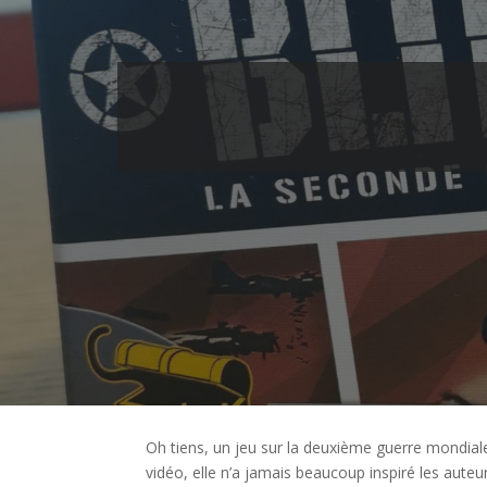
Oh tiens, un jeu sur la deuxième guerre mondiale
vidéo, elle n’a jamais beaucoup inspiré les auteu