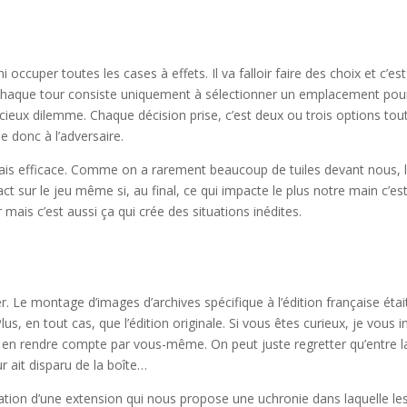
occuper toutes les cases à effets. Il va falloir faire des choix et c’est
i chaque tour consiste uniquement à sélectionner un emplacement pou
licieux dilemme. Chaque décision prise, c’est deux ou trois options tou
e donc à l’adversaire.
ais efficace. Comme on a rarement beaucoup de tuiles devant nous, 
t sur le jeu même si, au final, ce qui impacte le plus notre main c’es
 mais c’est aussi ça qui crée des situations inédites.
er. Le montage d’images d’archives spécifique à l’édition française étai
lus, en tout cas, que l’édition originale. Si vous êtes curieux, je vous i
us en rendre compte par vous-même. On peut juste regretter qu’entre l
r ait disparu de la boîte…
égration d’une extension qui nous propose une uchronie dans laquelle le