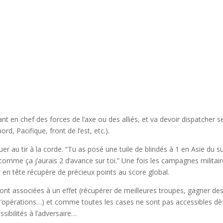
t en chef des forces de l’axe ou des alliés, et va devoir dispatcher s
d, Pacifique, front de l’est, etc.).
er au tir à la corde. “Tu as posé une tuile de blindés à 1 en Asie du s
omme ça j’aurais 2 d’avance sur toi.” Une fois les campagnes militai
r en tête récupère de précieux points au score global.
 sont associées à un effet (récupérer de meilleures troupes, gagner de
 d’opérations…) et comme toutes les cases ne sont pas accessibles dè
ssibilités à l’adversaire…