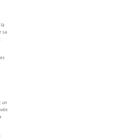
 là
r sa
t
les
t
t un
nvite
a
s