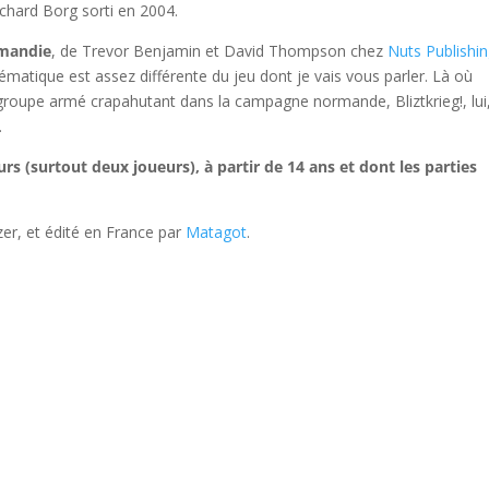
chard Borg sorti en 2004.
rmandie
, de Trevor Benjamin et David Thompson chez
Nuts Publishi
matique est assez différente du jeu dont je vais vous parler. Là où
groupe armé crapahutant dans la campagne normande, Bliztkrieg!, lui
.
urs (surtout deux joueurs), à partir de 14 ans et dont les parties
izer, et édité en France par
Matagot
.