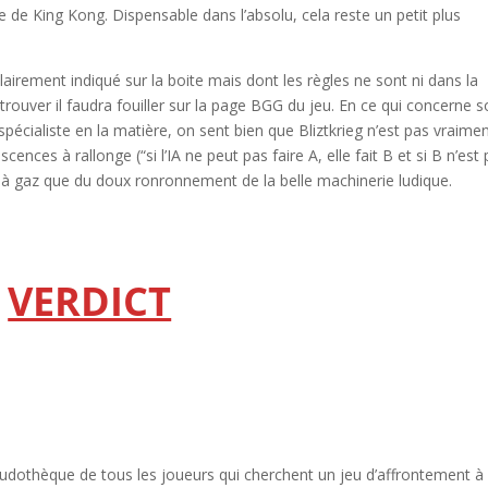
de de King Kong. Dispensable dans l’absolu, cela reste un petit plus
.
irement indiqué sur la boite mais dont les règles ne sont ni dans la
la trouver il faudra fouiller sur la page BGG du jeu. En ce qui concerne 
pécialiste en la matière, on sent bien que Bliztkrieg n’est pas vraime
cences à rallonge (“si l’IA ne peut pas faire A, elle fait B et si B n’est
ine à gaz que du doux ronronnement de la belle machinerie ludique.
VERDICT
 ludothèque de tous les joueurs qui cherchent un jeu d’affrontement à