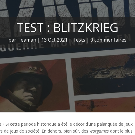
TEST : BLITZKRIEG
par
Teaman
|
13 Oct 2021
|
Tests
|
0 commentaires
 ? Si cette période historique a été le décor d’une palanquée de jeux
rs de jeux de société. En dehors, bien sûr, des
wargames
dont le plus