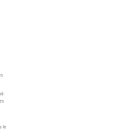
es
ud-
res
s
s le