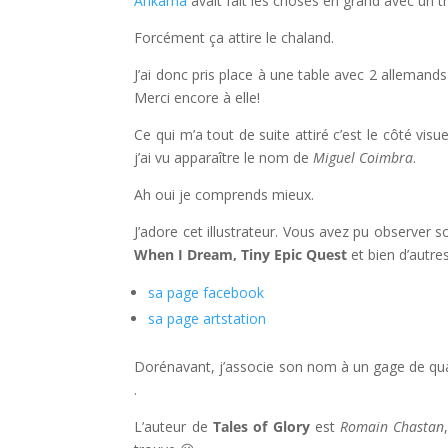
Ankama
avait fait les choses en grand avec un 
Forcément ça attire le chaland.
J’ai donc pris place à une table avec 2 allemand
Merci encore à elle!
Ce qui m’a tout de suite attiré c’est le côté visu
j’ai vu apparaître le nom de
Miguel Coimbra
.
Ah oui je comprends mieux.
J’adore cet illustrateur. Vous avez pu observer
When I Dream, Tiny Epic Quest
et bien d’autres
sa page facebook
sa page artstation
Dorénavant, j’associe son nom à un gage de quali
.
L’auteur de
Tales of Glory
est
Romain Chastan