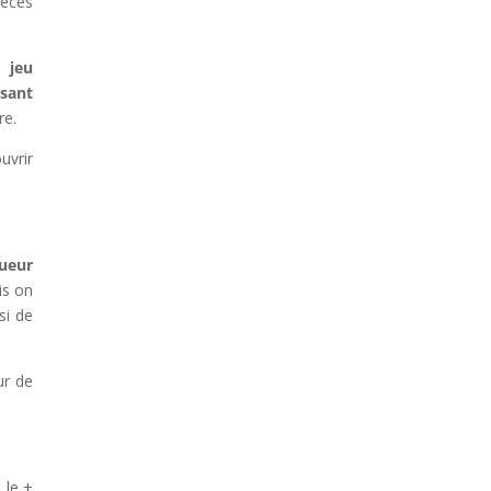
ièces
!
 jeu
sant
re.
uvrir
ueur
is on
si de
ur de
 le +