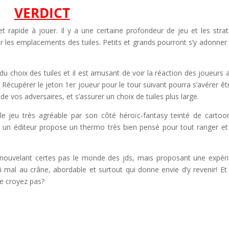
VERDICT
et rapide à jouer. Il y a une certaine profondeur de jeu et les stra
er les emplacements des tuiles. Petits et grands pourront s’y adonner
 du choix des tuiles et il est amusant de voir la réaction des joueurs 
 Récupérer le jeton 1er joueur pour le tour suivant pourra s’avérer êt
de vos adversaires, et s’assurer un choix de tuiles plus large.
 le jeu très agréable par son côté héroïc-fantasy teinté de cartoo
e, un éditeur propose un thermo très bien pensé pour tout ranger et
enouvelant certes pas le monde des jds, mais proposant une expér
i mal au crâne, abordable et surtout qui donne envie d’y revenir! Et 
e croyez pas?