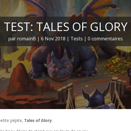
TEST: TALES OF GLORY
par
romainB
|
6 Nov 2018
|
Tests
|
0 commentaires
petite pépite,
Tales of Glory
.