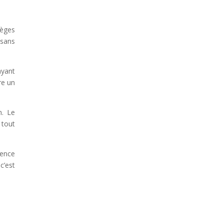
tèges
 sans
ayant
re un
n. Le
 tout
ience
c’est