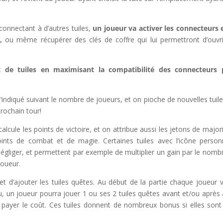
 connectant à d’autres tuiles,
un joueur va activer les connecteurs 
,
ou même récupérer des clés de coffre qui lui permettront d’ouvri
t de tuiles en maximisant la compatibilité des connecteurs 
u’indiqué suivant le nombre de joueurs, et on pioche de nouvelles tuile
rochain tour!
alcule les points de victoire, et on attribue aussi les jetons de majori
points de combat et de magie. Certaines tuiles avec l’icône perso
négliger, et permettent par exemple de multiplier un gain par le nomb
joueur.
t d’ajouter les tuiles quêtes. Au début de la partie chaque joueur 
u, un joueur pourra jouer 1 ou ses 2 tuiles quêtes avant et/ou après 
 en payer le coût. Ces tuiles donnent de nombreux bonus si elles sont