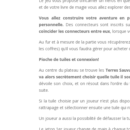
Le jeu vous propose d’incarner un héros en quêt
et de votre livre de magie vous allez explorer des
Vous allez construire votre aventure en 
personnelle.
Des connecteurs sont inscrits su
coïncider les connecteurs entre eux
, lorsque 
Au fur et à mesure de la partie vous récupérere
les coffres) qu’il vous faudra gérer pour acheter 
Pioche de tuiles et connexion!
Au centre du plateau se trouve les
Terres Sauv
va alors secrètement choisir quelle tuile il so
dévoile son choix, et on résout dans l’ordre du t
suite.
Si la tuile choisie par un joueur n’est plus disp
rattrapage et sélectionner ensuite une tuile qui n
Un joueur a aussi la possibilité de défausser la t
Le jeton 1er joueur change de main à chaque tour