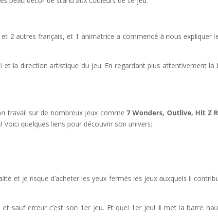
très beau décor de stand aux couleurs de ce jeu.
s et 2 autres français, et 1 animatrice a commencé à nous expliquer le
el et la direction artistique du jeu. En regardant plus attentivement la 
 son travail sur de nombreux jeux comme
7 Wonders, Outlive, Hit Z 
! Voici quelques liens pour découvrir son univers:
té et je risque d’acheter les yeux fermés les jeux auxquels il contrib
, et sauf erreur c’est son 1er jeu. Et quel 1er jeu! Il met la barre hau