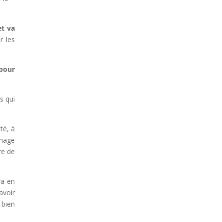
et va
r les
pour
s qui
té, à
nnage
re de
va en
avoir
 bien