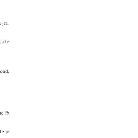
 jeu.
boîte
Road,
ue 😉
te je