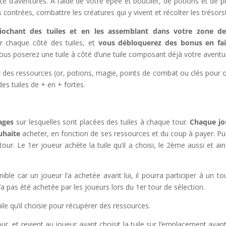
e d’aventures. A l’aide de votre épée et bouclier, de potions et de p
 contrées, combattre les créatures qui y vivent et récolter les trésors
piochant des tuiles et en les assemblant dans votre zone de
r chaque côté des tuiles, et
vous débloquerez des bonus en fai
vous poserez une tuile à côté d’une tuile composant déjà votre aventu
z des ressources (or, potions, magie, points de combat ou clés pour o
des tuiles de + en + fortes.
ages
sur lesquelles sont placées des tuiles à chaque tour.
Chaque jo
uhaite
acheter, en fonction de ses ressources et du coup à payer. Pu
our. Le 1er joueur achète la tuile qu’il a choisi, le 2ème aussi et ain
onible car un joueur l’a achetée avant lui, il pourra participer à un to
’a pas été achetée par les joueurs lors du 1er tour de sélection.
uile qu’il choisie pour récupérer des ressources.
, et revient au joueur ayant choisit la tuile sur l’emplacement ayant