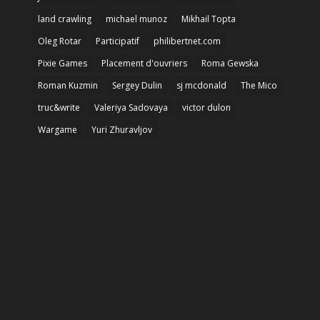
land crawling
michael munoz
Mikhail Topta
Oleg Rotar
Participatif
philibertnet.com
Pixie Games
Placement d'ouvriers
Roma Gewska
Roman Kuzmin
Sergey Dulin
sj mcdonald
The Mico
truc&write
Valeriya Sadovaya
victor dulon
Wargame
Yuri Zhuravljov