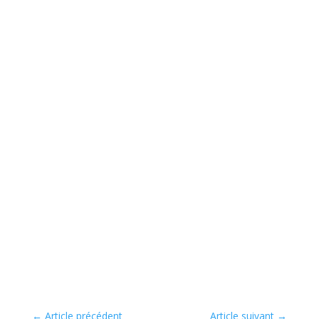
←
Article précédent
Article suivant
→