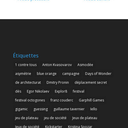
Étiquettes
1 contre tous
Anton Kvasovarov
Asmodée
asymétrie
blue orange
campagne
Days of Wonder
de architecturat
Dmitry Pronin
déplacement secret
dés
Egor Nikolaev
Explor8
festival
festival octogones
franz couderc
Garphill Games
gigamic
guessing
guillaume tavernier
Iello
jeu de plateau
jeu de société
Jeux de plateau
Jeux de société
Kickstarter
Kristina Soozar