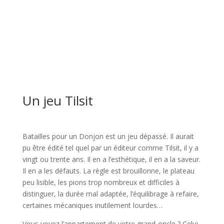
dav
l
l
Un jeu Tilsit
l
Batailles pour un Donjon est un jeu dépassé. Il aurait
pu être édité tel quel par un éditeur comme Tilsit, il y a
vingt ou trente ans. Il en a l’esthétique, il en a la saveur.
Il en a les défauts. La règle est brouillonne, le plateau
peu lisible, les pions trop nombreux et difficiles à
distinguer, la durée mal adaptée, l’équilibrage à refaire,
certaines mécaniques inutilement lourdes…
Vous voyez l’appartement de votre grand-oncle ? Celui