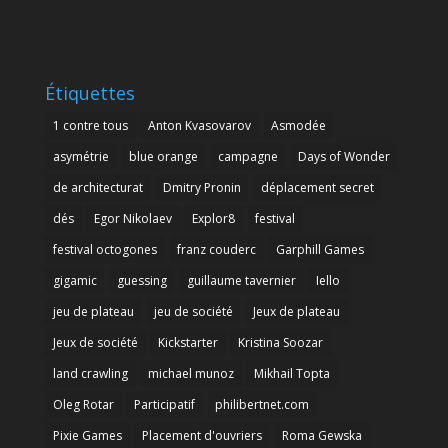
Étiquettes
1 contre tous
Anton Kvasovarov
Asmodée
asymétrie
blue orange
campagne
Days of Wonder
de architecturat
Dmitry Pronin
déplacement secret
dés
Egor Nikolaev
Explor8
festival
festival octogones
franz couderc
Garphill Games
gigamic
guessing
guillaume tavernier
Iello
jeu de plateau
jeu de société
Jeux de plateau
Jeux de société
Kickstarter
Kristina Soozar
land crawling
michael munoz
Mikhail Topta
Oleg Rotar
Participatif
philibertnet.com
Pixie Games
Placement d'ouvriers
Roma Gewska