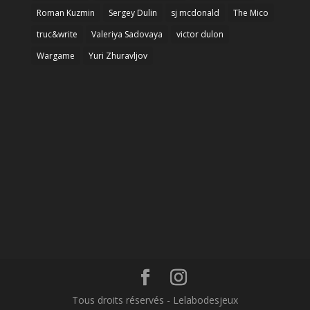
Roman Kuzmin
Sergey Dulin
sj mcdonald
The Mico
truc&write
Valeriya Sadovaya
victor dulon
Wargame
Yuri Zhuravljov
Tous droits réservés - Lelabodesjeux