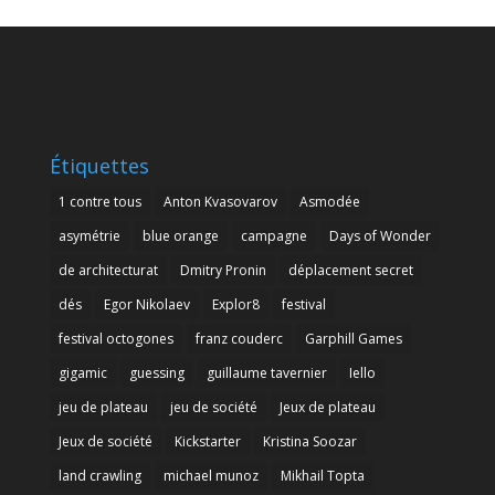
Étiquettes
1 contre tous
Anton Kvasovarov
Asmodée
asymétrie
blue orange
campagne
Days of Wonder
de architecturat
Dmitry Pronin
déplacement secret
dés
Egor Nikolaev
Explor8
festival
festival octogones
franz couderc
Garphill Games
gigamic
guessing
guillaume tavernier
Iello
jeu de plateau
jeu de société
Jeux de plateau
Jeux de société
Kickstarter
Kristina Soozar
land crawling
michael munoz
Mikhail Topta