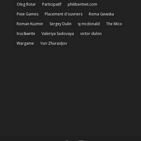
Oleg Rotar
Participatif
philibertnet.com
Pixie Games
Placement d'ouvriers
Roma Gewska
Roman Kuzmin
Sergey Dulin
sj mcdonald
The Mico
truc&write
Valeriya Sadovaya
victor dulon
Wargame
Yuri Zhuravljov