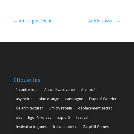
←
Article précédent
Article suivant
→
Étiquettes
1 contre tous
Anton Kvasovarov
Asmodée
asymétrie
blue orange
campagne
Days of Wonder
de architecturat
Dmitry Pronin
déplacement secret
dés
Egor Nikolaev
Explor8
festival
festival octogones
franz couderc
Garphill Games