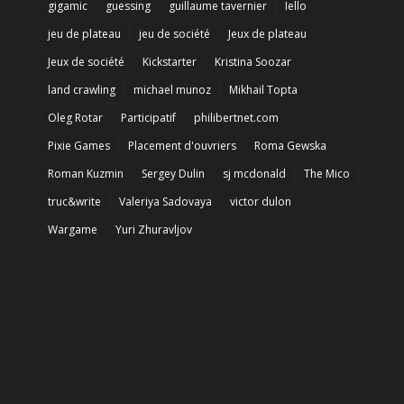
gigamic
guessing
guillaume tavernier
Iello
jeu de plateau
jeu de société
Jeux de plateau
Jeux de société
Kickstarter
Kristina Soozar
land crawling
michael munoz
Mikhail Topta
Oleg Rotar
Participatif
philibertnet.com
Pixie Games
Placement d'ouvriers
Roma Gewska
Roman Kuzmin
Sergey Dulin
sj mcdonald
The Mico
truc&write
Valeriya Sadovaya
victor dulon
Wargame
Yuri Zhuravljov