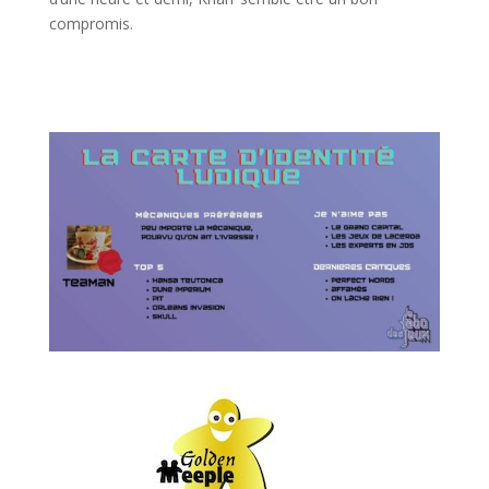
compromis.
l
l
l