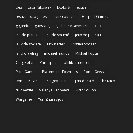
dés
Egor Nikolaev
Explor8
festival
festival octogones
franz couderc
Garphill Games
gigamic
guessing
guillaume tavernier
Iello
jeu de plateau
jeu de société
Jeux de plateau
Jeux de société
Kickstarter
Kristina Soozar
land crawling
michael munoz
Mikhail Topta
Oleg Rotar
Participatif
philibertnet.com
Pixie Games
Placement d'ouvriers
Roma Gewska
Roman Kuzmin
Sergey Dulin
sj mcdonald
The Mico
truc&write
Valeriya Sadovaya
victor dulon
Wargame
Yuri Zhuravljov