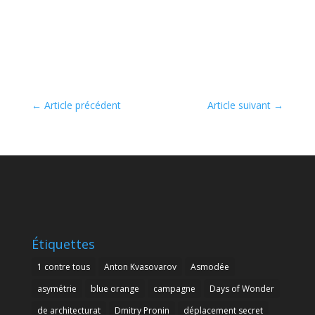
←
Article précédent
Article suivant
→
Étiquettes
1 contre tous
Anton Kvasovarov
Asmodée
asymétrie
blue orange
campagne
Days of Wonder
de architecturat
Dmitry Pronin
déplacement secret