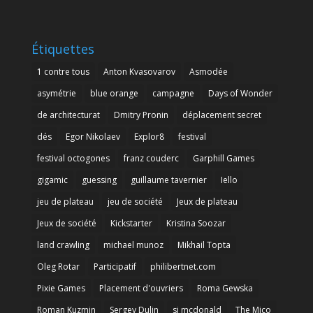
Étiquettes
1 contre tous
Anton Kvasovarov
Asmodée
asymétrie
blue orange
campagne
Days of Wonder
de architecturat
Dmitry Pronin
déplacement secret
dés
Egor Nikolaev
Explor8
festival
festival octogones
franz couderc
Garphill Games
gigamic
guessing
guillaume tavernier
Iello
jeu de plateau
jeu de société
Jeux de plateau
Jeux de société
Kickstarter
Kristina Soozar
land crawling
michael munoz
Mikhail Topta
Oleg Rotar
Participatif
philibertnet.com
Pixie Games
Placement d'ouvriers
Roma Gewska
Roman Kuzmin
Sergey Dulin
sj mcdonald
The Mico