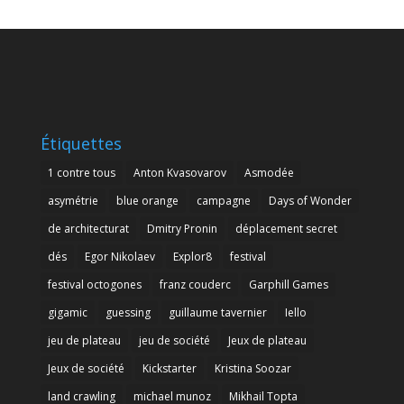
Étiquettes
1 contre tous
Anton Kvasovarov
Asmodée
asymétrie
blue orange
campagne
Days of Wonder
de architecturat
Dmitry Pronin
déplacement secret
dés
Egor Nikolaev
Explor8
festival
festival octogones
franz couderc
Garphill Games
gigamic
guessing
guillaume tavernier
Iello
jeu de plateau
jeu de société
Jeux de plateau
Jeux de société
Kickstarter
Kristina Soozar
land crawling
michael munoz
Mikhail Topta