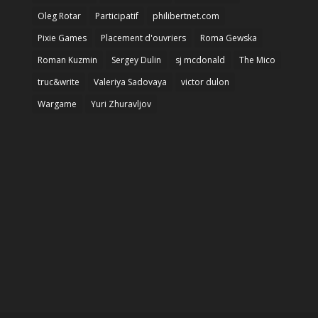
Oleg Rotar
Participatif
philibertnet.com
Pixie Games
Placement d'ouvriers
Roma Gewska
Roman Kuzmin
Sergey Dulin
sj mcdonald
The Mico
truc&write
Valeriya Sadovaya
victor dulon
Wargame
Yuri Zhuravljov