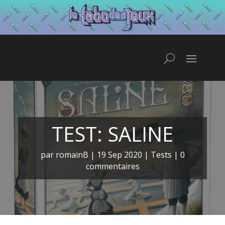
TEST: SALINE
par
romainB
|
19 Sep 2020
|
Tests
|
0
commentaires