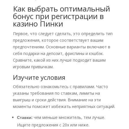
Как выбрать оптимальный
бонус при регистрации в
казино Пинки
Первое, что следует сделать, это определить тип
предложения, которое соответствует вашим
предпочтениям. Основные варианты включают в
себя подарки на депозит, фриспины и кэшбэк.
Сравните, какой из них лучше подходит вашим
игровым привычкам.
Изучите условия
Обязательно ознакомьтесь с правилами. Часто
указаны требования по ставкам, лимиты на
выигрыш и сроки действия. Внимание на эти
моменты поможет избежать неприятных ситуаций.
Ставки:
чем меньше множитель, тем лучше.
Ищите предложения с 20x или ниже.