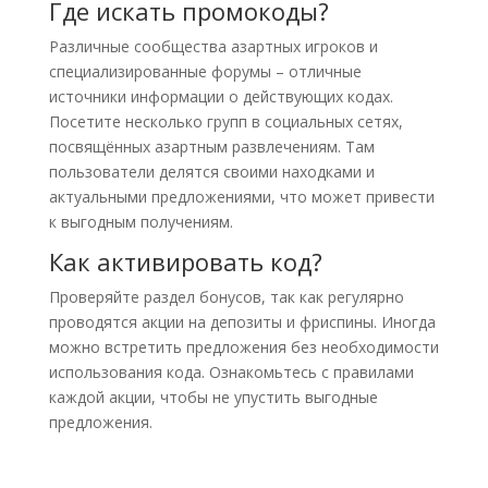
Где искать промокоды?
Различные сообщества азартных игроков и
специализированные форумы – отличные
источники информации о действующих кодах.
Посетите несколько групп в социальных сетях,
посвящённых азартным развлечениям. Там
пользователи делятся своими находками и
актуальными предложениями, что может привести
к выгодным получениям.
Как активировать код?
Проверяйте раздел бонусов, так как регулярно
проводятся акции на депозиты и фриспины. Иногда
можно встретить предложения без необходимости
использования кода. Ознакомьтесь с правилами
каждой акции, чтобы не упустить выгодные
предложения.