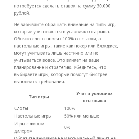
потребуется сделать ставок на сумму 30,000
рублей.
Не забывайте обращать внимание на типы игр,
которые учитываются в условиях отыгрыша.
Обычно слоты вносят 100% от ставки, а
настольные игры, такие как покер или блэкджек,
могут учитывать лишь частично или не
учитываться вовсе. Это влияет на ваше
планирование и стратегию. Убедитесь, что
выбираете игры, которые помогут быстрее
выполнить требования.
Учет в условиях
Тип игры
отыгрыша
Слоты
100%
Настольные игры
50% или меньше
Игры с живым
0%
дилером
Обратите внимание на максимальный лимит на