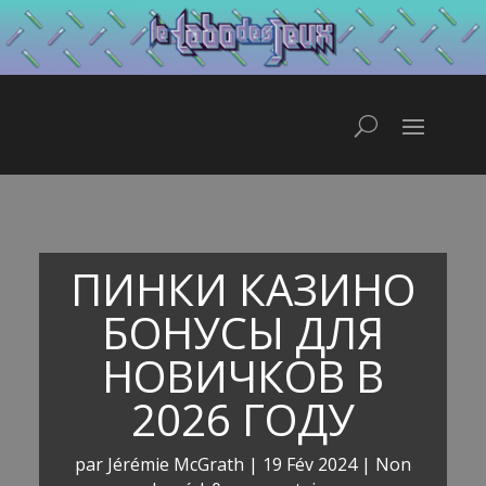
ПИНКИ КАЗИНО
БОНУСЫ ДЛЯ
НОВИЧКОВ В
2026 ГОДУ
par
Jérémie McGrath
|
19 Fév 2024
|
Non