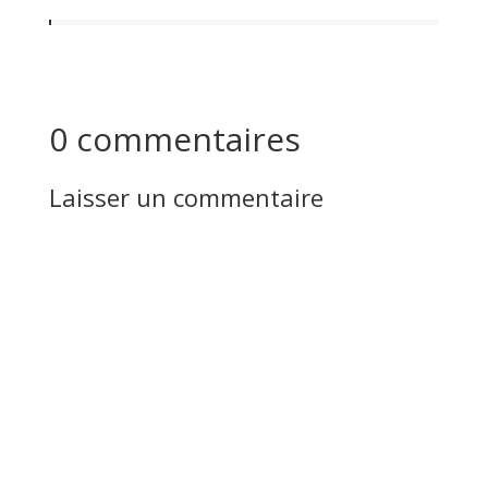
0 commentaires
Laisser un commentaire