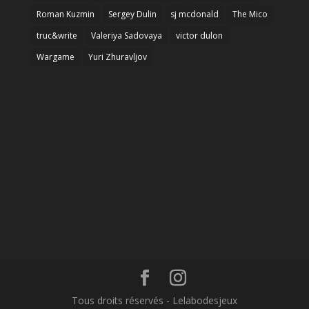
Roman Kuzmin
Sergey Dulin
sj mcdonald
The Mico
truc&write
Valeriya Sadovaya
victor dulon
Wargame
Yuri Zhuravljov
Tous droits réservés - Lelabodesjeux