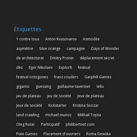
Étiquettes
1 contre tous
Anton Kvasovarov
Asmodée
asymétrie
blue orange
campagne
Days of Wonder
de architecturat
Dmitry Pronin
déplacement secret
dés
Egor Nikolaev
Explor8
festival
festival octogones
franz couderc
Garphill Games
gigamic
guessing
guillaume tavernier
Iello
jeu de plateau
jeu de société
Jeux de plateau
Jeux de société
Kickstarter
Kristina Soozar
land crawling
michael munoz
Mikhail Topta
Oleg Rotar
Participatif
philibertnet.com
Pixie Games
Placement d'ouvriers
Roma Gewska