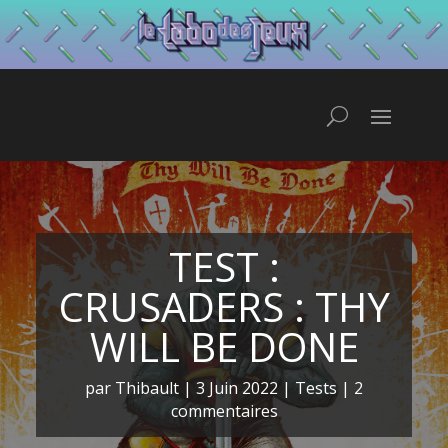
TEST :
CRUSADERS : THY
WILL BE DONE
par
Thibault
|
3 Juin 2022
|
Tests
|
2
commentaires