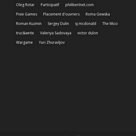
Oleg Rotar
Participatif
philibertnet.com
Pixie Games
Placement d'ouvriers
Roma Gewska
Roman Kuzmin
Sergey Dulin
sj mcdonald
The Mico
truc&write
Valeriya Sadovaya
victor dulon
Wargame
Yuri Zhuravljov