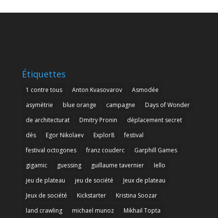
Étiquettes
1 contre tous
Anton Kvasovarov
Asmodée
asymétrie
blue orange
campagne
Days of Wonder
de architecturat
Dmitry Pronin
déplacement secret
dés
Egor Nikolaev
Explor8
festival
festival octogones
franz couderc
Garphill Games
gigamic
guessing
guillaume tavernier
Iello
jeu de plateau
jeu de société
Jeux de plateau
Jeux de société
Kickstarter
Kristina Soozar
land crawling
michael munoz
Mikhail Topta