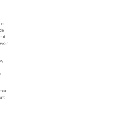
t
s
 et
 de
eut
évoir
e,
r
 mur
ont