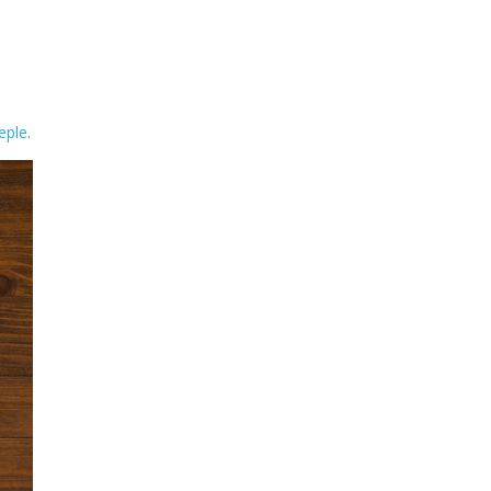
eple
.