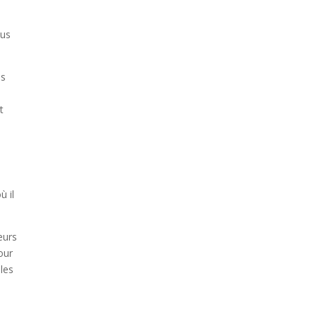
ous
ns
t
ù il
eurs
our
 les