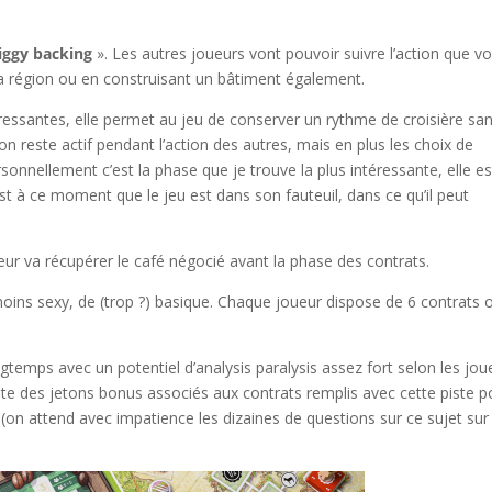
iggy backing
». Les autres joueurs vont pouvoir suivre l’action que v
 région ou en construisant un bâtiment également.
ressantes, elle permet au jeu de conserver un rythme de croisière sa
 reste actif pendant l’action des autres, mais en plus les choix de
onnellement c’est la phase que je trouve la plus intéressante, elle es
’est à ce moment que le jeu est dans son fauteuil, dans ce qu’il peut
ur va récupérer le café négocié avant la phase des contrats.
l
moins sexy, de (trop ?) basique. Chaque joueur dispose de 6 contrats o
gtemps avec un potentiel d’analysis paralysis assez fort selon les jou
ante des jetons bonus associés aux contrats remplis avec cette piste p
é (on attend avec impatience les dizaines de questions sur ce sujet sur