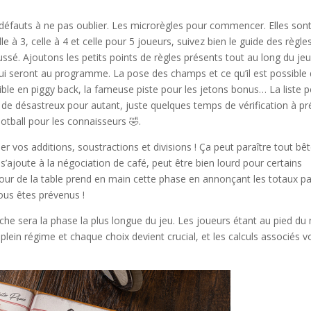
défauts à ne pas oublier. Les microrègles pour commencer. Elles son
e à 3, celle à 4 et celle pour 5 joueurs, suivez bien le guide des règle
sé. Ajoutons les petits points de règles présents tout au long du jeu
qui seront au programme. La pose des champs et ce qu’il est possible
ble en piggy back, la fameuse piste pour les jetons bonus… La liste p
n de désastreux pour autant, juste quelques temps de vérification à pr
otball pour les connaisseurs 🤣.
er vos additions, soustractions et divisions ! Ça peut paraître tout bêt
 s’ajoute à la négociation de café, peut être bien lourd pour certains
utour de la table prend en main cette phase en annonçant les totaux pa
ous êtes prévenus !
he sera la phase la plus longue du jeu. Les joueurs étant au pied du
 plein régime et chaque choix devient crucial, et les calculs associés v