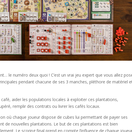
nt… le numéro deux quoi ! C’est un vrai jeu expert que vous allez pos
 principales pendant chacune de ses 3 manches, pléthore de matériel e
afé, aider les populations locales à exploiter ces plantations,
upéré, remplir des contrats ou livrer les cafés locaux.
n où chaque joueur dispose de cubes lui permettant de payer ses
ant de nouvelles plantations. Le but de ces plantations est bien
ement. Le scoring final prend en compte l’influence de chaque joueu