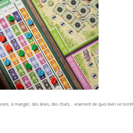
 boire, à manger, des ânes, des chats… vraiment de quoi bien se torréf