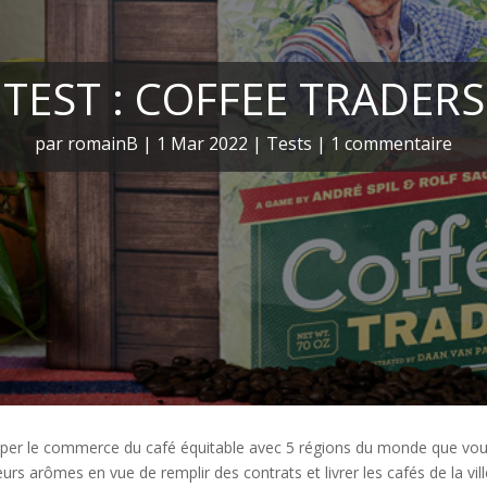
TEST : COFFEE TRADERS
par
romainB
|
1 Mar 2022
|
Tests
|
1 commentaire
pper le commerce du café équitable avec 5 régions du monde que vo
eurs arômes en vue de remplir des contrats et livrer les cafés de la vill