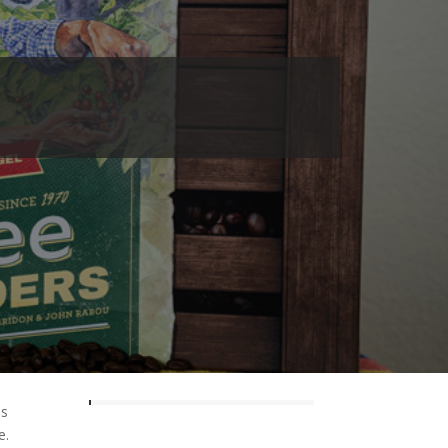
us
e.