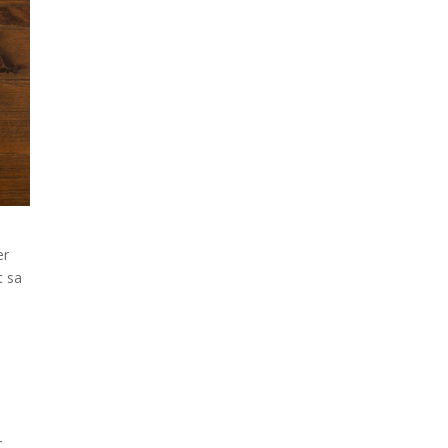
er
t sa
r