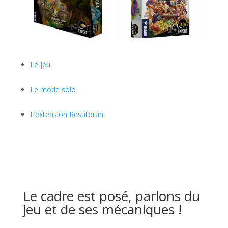
l
Le jeu
Le mode solo
L’extension Resutoran
l
l
l
Le cadre est posé, parlons du
jeu et de ses mécaniques !
l