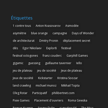
Étiquettes
1 contre tous
Anton Kvasovarov
Asmodée
asymétrie
blue orange
campagne
Days of Wonder
de architecturat
Dmitry Pronin
déplacement secret
dés
Egor Nikolaev
Explor8
festival
festival octogones
franz couderc
Garphill Games
gigamic
guessing
guillaume tavernier
Iello
jeu de plateau
jeu de société
Jeux de plateau
Jeux de société
Kickstarter
Kristina Soozar
land crawling
michael munoz
Mikhail Topta
Oleg Rotar
Participatif
philibertnet.com
Pixie Games
Placement d'ouvriers
Roma Gewska
Roman Kuzmin
Sergey Dulin
sj mcdonald
The Mico