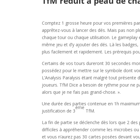
TfM réduit à peau de ch
l
Comptez 1 grosse heure pour vos premières par
apprêtez-vous à lancer des dés. Mais pas non pl
chaque tour ou chaque utilisation. Le gameplay es
même jeu et d’y ajouter des dés. Là les badges,
plus facilement et rapidement. Les prérequis pou
Certains de vos tours dureront 30 secondes mon
possédez pour le mettre sur le symbole dont vou
L’Analysis Paralysis étant malgré tout présente
joueurs. TfM Dice a besoin de rythme pour ne pa
alors que je ne fais pas grand-chose. ».
Une durée des parties contenue en 1h maximum me 
ème
justification de 3
TfM.
La fin de partie se déclenche dès lors que 2 des
difficiles à appréhender comme les microbes ou b
et vous n’aurez pas 30 cartes posées devant vo