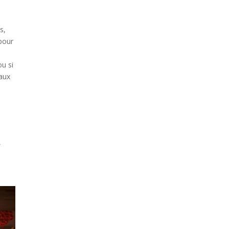
s,
 pour
ou si
 aux
,