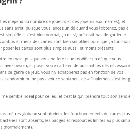
agrin ?
ties (dépend du nombre de joueurs et des joueurs eux-mêmes), et
us sans arrêt, puisque vous lancez un dé quand vous l’obtenez, pas à
t simplifié et c’est bien normal, ça ne s’y prêterait pas de garder le
 combos et méca des cartes sont bien simplifiés pour que ça fonctio
r poser les cartes sont plus simples aussi, et moins présents.
tre en main, puisque vous ne ferez que modifier un dé que vous
s avez besoin, et poser votre carte en défaussant les dés nécessaire
 dans ce genre de jeux, vous n’y échapperez pas en fonction de vos
s s’endormir ou ne pas avoir ce sentiment de « Finalement c’est lon
semble l’idéal pour ce jeu, et c’est là qu’il prendra tout son sens 
 paramètres globaux sont atteints, les fonctionnements de cartes plu
actéries sont absents, les badges et ressources limités au plus simp
us (normalement).