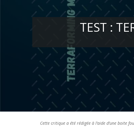
TEST : T
Cette critique a été rédigée à l’aide d’une boite f