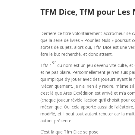
l
TFM Dice, TfM pour Les 
l
Derrière ce titre volontairement accrocheur se c
que la série de livres « Pour les Nuls » poursuit
sortes de sujets, alors oui, TfM Dice est une ver
être le but recherché, et donc atteint.
er
TfM 1
du nom est un jeu devenu vite culte, et qu
et ne pas plaire. Personnellement je n’en suis pa
qui implique d’y jouer avec des joueurs ayant l
Mécaniquement, je n’ai rien à y redire, même s’i
c’est là que Ares Expédition est arrivé et m’a co
(chaque joueur révèle l’action qu’il choisit pour
mécanique. Oui cela apporte aussi de l’aléatoire
modifié, et il peut tout autant rebuter car la mul
autant présente.
C’est là que Tfm Dice se pose.