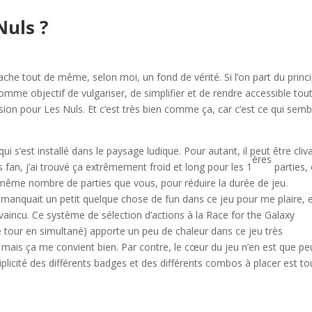
Nuls ?
ache tout de même, selon moi, un fond de vérité. Si l’on part du princ
 comme objectif de vulgariser, de simplifier et de rendre accessible tou
sion pour Les Nuls. Et c’est très bien comme ça, car c’est ce qui semb
i s’est installé dans le paysage ludique. Pour autant, il peut être cliv
ères
s fan, j’ai trouvé ça extrêmement froid et long pour les 1
parties,
e même nombre de parties que vous, pour réduire la durée de jeu.
l manquait un petit quelque chose de fun dans ce jeu pour me plaire, 
nvaincu. Ce système de sélection d’actions à la Race for the Galaxy
 ce tour en simultané) apporte un peu de chaleur dans ce jeu très
, mais ça me convient bien. Par contre, le cœur du jeu n’en est que pe
tiplicité des différents badges et des différents combos à placer est to