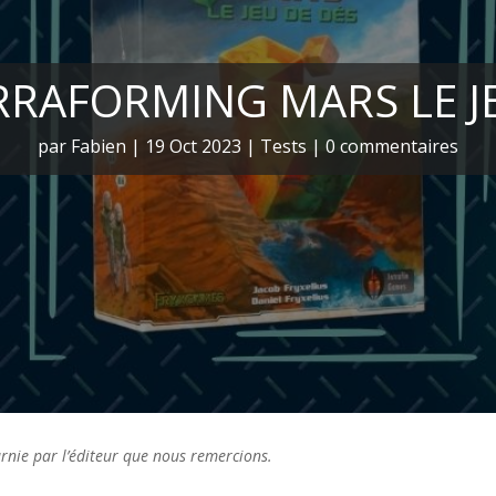
ERRAFORMING MARS LE J
par
Fabien
|
19 Oct 2023
|
Tests
|
0 commentaires
ournie par l’éditeur que nous remercions.