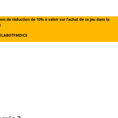
on de réduction de 10% à valoir sur l’achat de ce jeu dans la
!
 LELABOTFMDICE