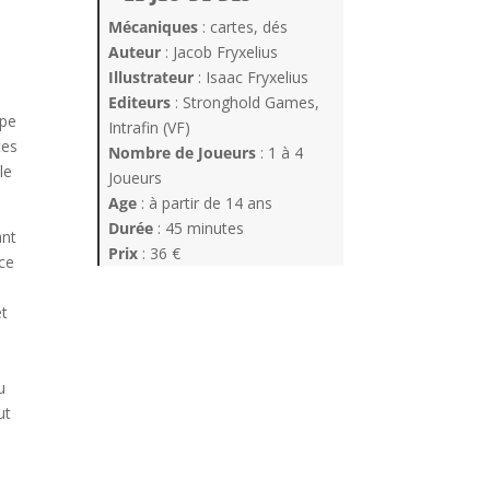
Mécaniques
: cartes, dés
Auteur
: Jacob Fryxelius
Illustrateur
: Isaac Fryxelius
Editeurs
: Stronghold Games,
ipe
Intrafin (VF)
tes
Nombre de Joueurs
: 1 à 4
le
Joueurs
Age
: à partir de 14 ans
Durée
: 45 minutes
ant
Prix
: 36 €
 ce
et
u
ut