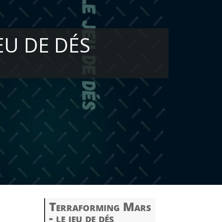
EU DE DÉS
Terraforming Mars
- le jeu de dés