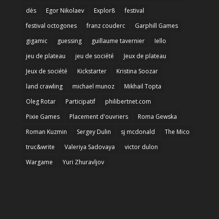
dés
Egor Nikolaev
Explor8
festival
festival octogones
franz couderc
Garphill Games
gigamic
guessing
guillaume tavernier
Iello
jeu de plateau
jeu de société
Jeux de plateau
Jeux de société
Kickstarter
Kristina Soozar
land crawling
michael munoz
Mikhail Topta
Oleg Rotar
Participatif
philibertnet.com
Pixie Games
Placement d'ouvriers
Roma Gewska
Roman Kuzmin
Sergey Dulin
sj mcdonald
The Mico
truc&write
Valeriya Sadovaya
victor dulon
Wargame
Yuri Zhuravljov