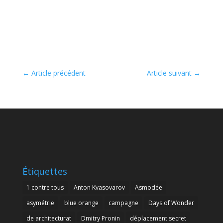
←
Article précédent
Article suivant
→
Étiquettes
1 contre tous
Anton Kvasovarov
Asmodée
asymétrie
blue orange
campagne
Days of Wonder
de architecturat
Dmitry Pronin
déplacement secret