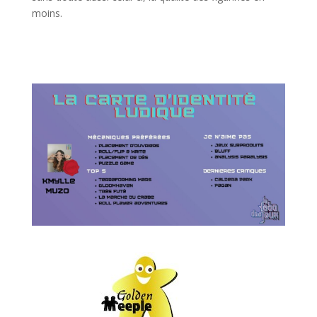
moins.
l
l
l