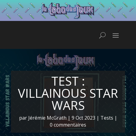
TEST :
VILLAINOUS STAR
WARS
par
Jérémie McGrath
|
9 Oct 2023
|
Tests
|
0 commentaires