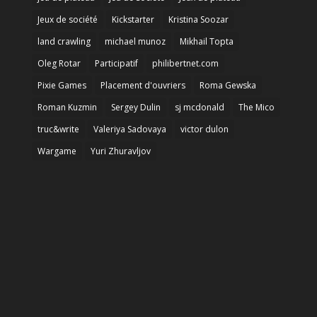
Jeux de société
Kickstarter
Kristina Soozar
land crawling
michael munoz
Mikhail Topta
Oleg Rotar
Participatif
philibertnet.com
Pixie Games
Placement d'ouvriers
Roma Gewska
Roman Kuzmin
Sergey Dulin
sj mcdonald
The Mico
truc&write
Valeriya Sadovaya
victor dulon
Wargame
Yuri Zhuravljov