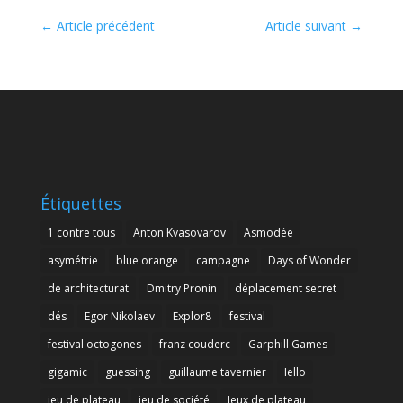
←
Article précédent
Article suivant
→
Étiquettes
1 contre tous
Anton Kvasovarov
Asmodée
asymétrie
blue orange
campagne
Days of Wonder
de architecturat
Dmitry Pronin
déplacement secret
dés
Egor Nikolaev
Explor8
festival
festival octogones
franz couderc
Garphill Games
gigamic
guessing
guillaume tavernier
Iello
jeu de plateau
jeu de société
Jeux de plateau