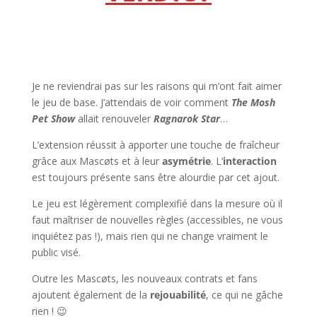
l
l
Je ne reviendrai pas sur les raisons qui m’ont fait aimer
le jeu de base. J’attendais de voir comment
The Mosh
Pet Show
allait renouveler
Ragnarok Star
…
L’extension réussit à apporter une touche de fraîcheur
grâce aux Mascøts et à leur
asymétrie
. L’
interaction
est toujours présente sans être alourdie par cet ajout.
Le jeu est légèrement complexifié dans la mesure où il
faut maîtriser de nouvelles règles (accessibles, ne vous
inquiétez pas !), mais rien qui ne change vraiment le
public visé.
Outre les Mascøts, les nouveaux contrats et fans
ajoutent également de la
rejouabilité
, ce qui ne gâche
rien ! 😉