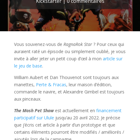
Kickstarter
|
0 commentaires
Vous souvenez-vous de
RagnaRok Star
? Pour ceux qui
auraient raté un épisode ou simplement oublié, je vous
invite à aller jeter un petit coup d’œil à mon
article sur
le jeu de base
.
William Aubert et Dan Thouvenot sont toujours aux
manettes,
Perte & Fracas
, leur maison d’édition,
commande le navire, et Alexandre Gimbel est toujours
aux pinceaux.
The Mosh Pet Show
est actuellement en
financement
participatif sur Ulule
jusqu’au 20 avril 2022. Je précise
que j’écris cet article à partir d’un prototype et que
certains éléments pourront être modifiés / améliorés /
ajoutés lors de la campagne.