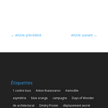
←
Article précédent
Article suivant
→
Étiquettes
1 contre tous
Anton Kvasovarov
Asmodée
asymétrie
blue orange
campagne
Days of Wonder
de architecturat
Dmitry Pronin
déplacement secret