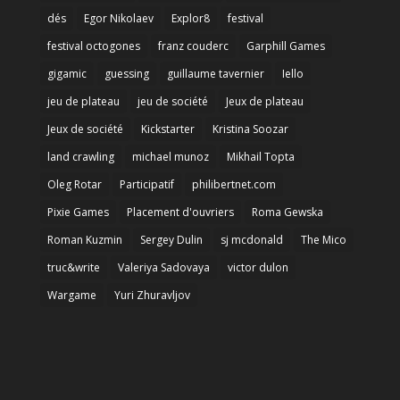
dés
Egor Nikolaev
Explor8
festival
festival octogones
franz couderc
Garphill Games
gigamic
guessing
guillaume tavernier
Iello
jeu de plateau
jeu de société
Jeux de plateau
Jeux de société
Kickstarter
Kristina Soozar
land crawling
michael munoz
Mikhail Topta
Oleg Rotar
Participatif
philibertnet.com
Pixie Games
Placement d'ouvriers
Roma Gewska
Roman Kuzmin
Sergey Dulin
sj mcdonald
The Mico
truc&write
Valeriya Sadovaya
victor dulon
Wargame
Yuri Zhuravljov