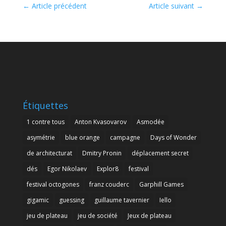
←
Article précédent
Article suivant
→
Étiquettes
1 contre tous
Anton Kvasovarov
Asmodée
asymétrie
blue orange
campagne
Days of Wonder
de architecturat
Dmitry Pronin
déplacement secret
dés
Egor Nikolaev
Explor8
festival
festival octogones
franz couderc
Garphill Games
gigamic
guessing
guillaume tavernier
Iello
jeu de plateau
jeu de société
Jeux de plateau