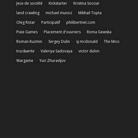
Jeux de société
Kickstarter
Kristina Soozar
land crawling
michael munoz
Mikhail Topta
Oleg Rotar
Participatif
philibertnet.com
Pixie Games
Placement d'ouvriers
Roma Gewska
Roman Kuzmin
Sergey Dulin
sj mcdonald
The Mico
truc&write
Valeriya Sadovaya
victor dulon
Wargame
Yuri Zhuravljov