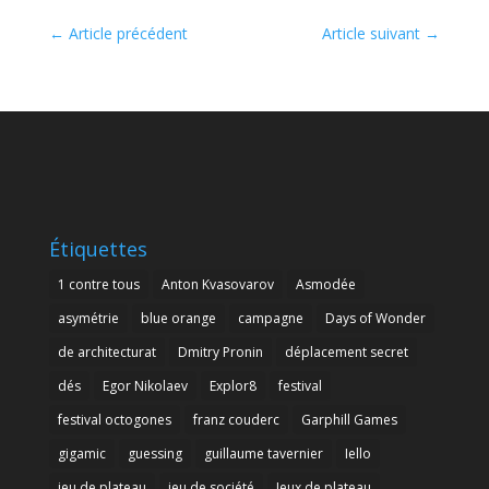
←
Article précédent
Article suivant
→
Étiquettes
1 contre tous
Anton Kvasovarov
Asmodée
asymétrie
blue orange
campagne
Days of Wonder
de architecturat
Dmitry Pronin
déplacement secret
dés
Egor Nikolaev
Explor8
festival
festival octogones
franz couderc
Garphill Games
gigamic
guessing
guillaume tavernier
Iello
jeu de plateau
jeu de société
Jeux de plateau