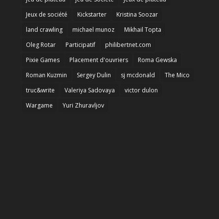
Jeux de société
Kickstarter
Kristina Soozar
land crawling
michael munoz
Mikhail Topta
Oleg Rotar
Participatif
philibertnet.com
Pixie Games
Placement d'ouvriers
Roma Gewska
Roman Kuzmin
Sergey Dulin
sj mcdonald
The Mico
truc&write
Valeriya Sadovaya
victor dulon
Wargame
Yuri Zhuravljov