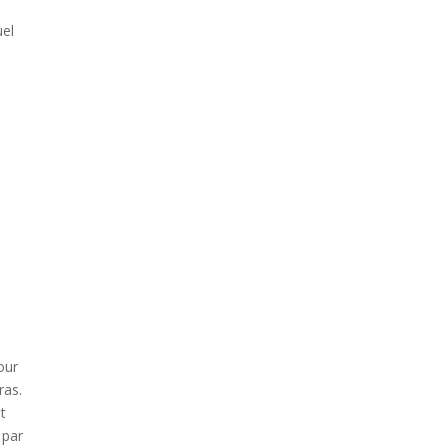
uel
s
our
ras.
it
 par