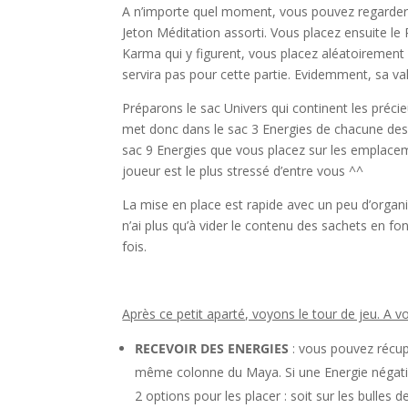
A n’importe quel moment, vous pouvez regarder 
Jeton Méditation assorti. Vous placez ensuite l
Karma qui y figurent, vous placez aléatoirement 1
servira pas pour cette partie. Evidemment, sa val
Préparons le sac Univers qui continent les pré
met donc dans le sac 3 Energies de chacune des 8
sac 9 Energies que vous placez sur les emplace
joueur est le plus stressé d’entre vous ^^
La mise en place est rapide avec un peu d’organi
n’ai plus qu’à vider le contenu des sachets en f
fois.
l
Après ce petit aparté, voyons le tour de jeu. A v
RECEVOIR DES ENERGIES
: vous pouvez récup
même colonne du Maya. Si une Energie négative
2 options pour les placer : soit sur les bulles