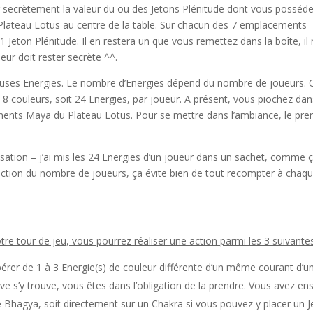
secrètement la valeur du ou des Jetons Plénitude dont vous posséde
e Plateau Lotus au centre de la table. Sur chacun des 7 emplacements
 Jeton Plénitude. Il en restera un que vous remettez dans la boîte, il
eur doit rester secrète ^^.
cieuses Energies. Le nombre d’Energies dépend du nombre de joueurs.
 couleurs, soit 24 Energies, par joueur. A présent, vous piochez dan
ments Maya du Plateau Lotus. Pour se mettre dans l’ambiance, le pre
sation – j’ai mis les 24 Energies d’un joueur dans un sachet, comme ç
onction du nombre de joueurs, ça évite bien de tout recompter à chaq
otre tour de jeu, vous pourrez réaliser une action parmi les 3 suivantes
érer de 1 à 3 Energie(s) de couleur différente
d’un même courant
d’u
 s’y trouve, vous êtes dans l’obligation de la prendre. Vous avez ens
 de Bhagya, soit directement sur un Chakra si vous pouvez y placer un 