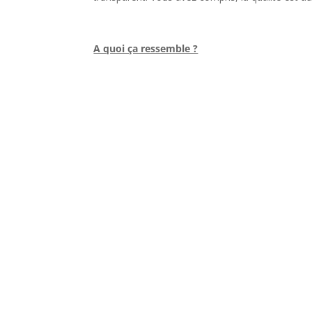
l
A quoi ça ressemble ?
l