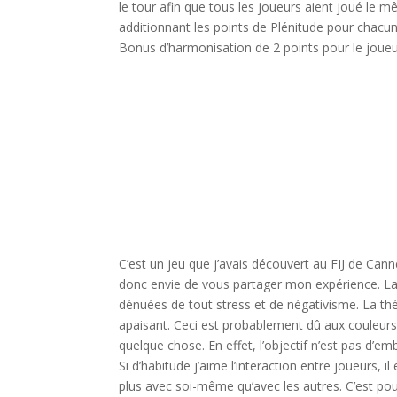
le tour afin que tous les joueurs aient joué le
additionnant les points de Plénitude pour chacun
Bonus d’harmonisation de 2 points pour le joueu
l
l
l
l
C’est un jeu que j’avais découvert au FIJ de Cann
donc envie de vous partager mon expérience. La 
dénuées de tout stress et de négativisme. La thé
apaisant. Ceci est probablement dû aux couleurs
quelque chose. En effet, l’objectif n’est pas d’e
Si d’habitude j’aime l’interaction entre joueurs, i
plus avec soi-même qu’avec les autres. C’est po