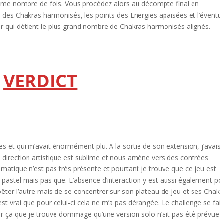
 même nombre de fois. Vous procédez alors au décompte final en
 des Chakras harmonisés, les points des Energies apaisées et l’évent
r qui détient le plus grand nombre de Chakras harmonisés alignés.
VERDICT
es et qui m’avait énormément plu. A la sortie de son extension, j’avai
direction artistique est sublime et nous amène vers des contrées
matique n’est pas très présente et pourtant je trouve que ce jeu est
 pastel mais pas que. L’absence d’interaction y est aussi également p
mbêter l’autre mais de se concentrer sur son plateau de jeu et ses Chak
l est vrai que pour celui-ci cela ne m’a pas dérangée. Le challenge se fa
ur ça que je trouve dommage qu’une version solo n’ait pas été prévue