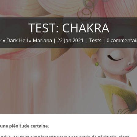
TEST: CHAKRA
r
« Dark Hell » Mariana
|
22 Jan 2021
|
Tests
|
0 commentai
 une plénitude certaine.