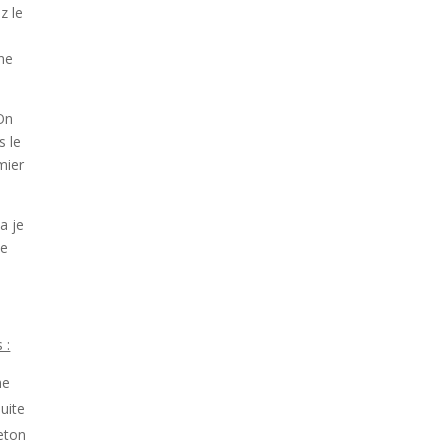
z le
 ne
 On
s le
mier
a je
ue
 :
ne
uite
Jeton