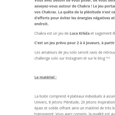
Vous avez besoin de vous poser, de vous dét
asseyez-vous autour de Chakra ! Le jeu portan
vos Chakras. La quête de la plénitude n’est c
d’efforts pour éviter les énergies négatives 
endroit.
Chakra est un jeu de
Luca Krleža
et sagement il
C’est un jeu prévu pour 2 à 4 joueurs, à part
Les amateurs de jeu solo seront ravis de retrou
challenge solo sur Instagram et sur le blog ^^
l
Le matériel :
l
La boite comprend 4 plateaux individuels à ass
Univers, 8 Jetons Plénitude, 20 Jetons Inspiratio
épais et solide offrant ainsi un matériel de très 
transparent. Vous avez compris, la qualité est 