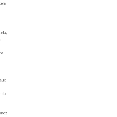
cela
cela,
er
ra
ceux
r du
minez