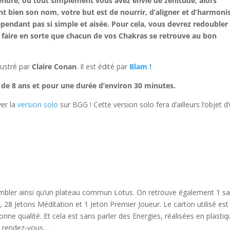
endre, ou tout simplement vous avez envie de zénitude, alors
t bien son nom, votre but est de nourrir, d’aligner et d’harmoni
ependant pas si simple et aisée. Pour cela, vous devrez redoubler
et faire en sorte que chacun de vos Chakras se retrouve au bon
lustré par
Claire Conan
. Il est édité par
Blam !
ir de 8 ans et pour une durée d’environ 30 minutes.
ver la
version solo
sur BGG ! Cette version solo fera d’ailleurs l’objet d
embler ainsi qu’un plateau commun Lotus. On retrouve également 1 s
n, 28 Jetons Méditation et 1 Jeton Premier Joueur. Le carton utilisé est
bonne qualité. Et cela est sans parler des Energies, réalisées en plasti
au rendez-vous…