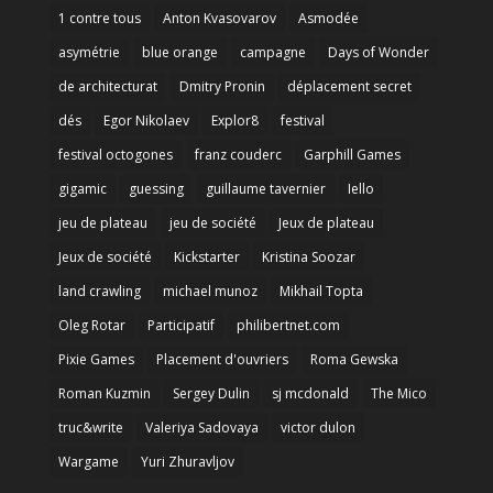
1 contre tous
Anton Kvasovarov
Asmodée
asymétrie
blue orange
campagne
Days of Wonder
de architecturat
Dmitry Pronin
déplacement secret
dés
Egor Nikolaev
Explor8
festival
festival octogones
franz couderc
Garphill Games
gigamic
guessing
guillaume tavernier
Iello
jeu de plateau
jeu de société
Jeux de plateau
Jeux de société
Kickstarter
Kristina Soozar
land crawling
michael munoz
Mikhail Topta
Oleg Rotar
Participatif
philibertnet.com
Pixie Games
Placement d'ouvriers
Roma Gewska
Roman Kuzmin
Sergey Dulin
sj mcdonald
The Mico
truc&write
Valeriya Sadovaya
victor dulon
Wargame
Yuri Zhuravljov