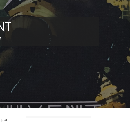
NT
s
F par