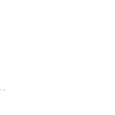
s
s la