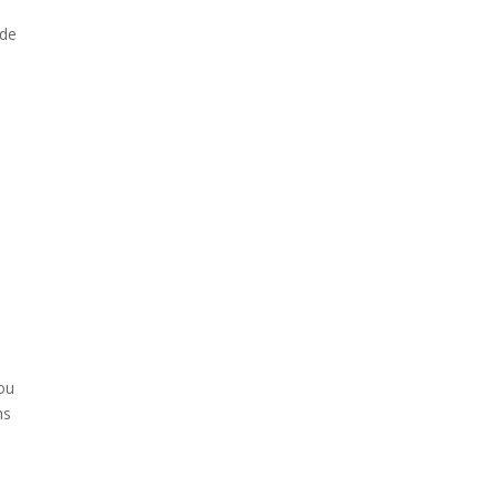
 de
 ou
ns