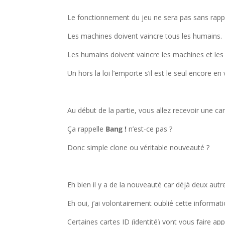
Le fonctionnement du jeu ne sera pas sans rap
Les machines doivent vaincre tous les humains.
Les humains doivent vaincre les machines et les h
Un hors la loi l’emporte s’il est le seul encore en 
l
Au début de la partie, vous allez recevoir une car
Ça rappelle
Bang !
n’est-ce pas ?
Donc simple clone ou véritable nouveauté ?
l
Eh bien il y a de la nouveauté car déjà deux autr
Eh oui, j’ai volontairement oublié cette informat
Certaines cartes ID (identité) vont vous faire ap