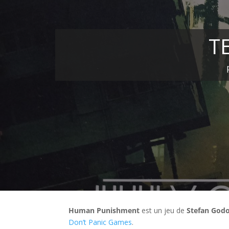
T
Human Punishment
est un jeu de
Stefan God
Don’t Panic Games
.