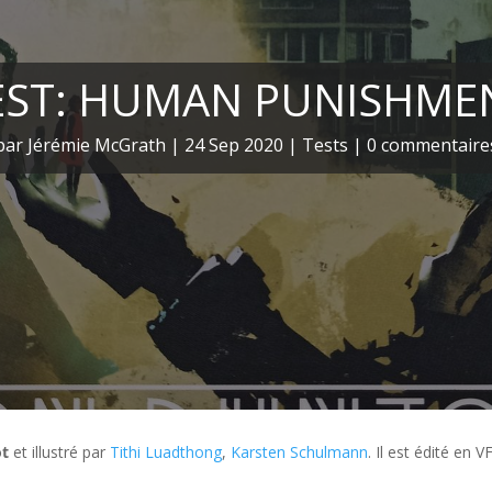
EST: HUMAN PUNISHME
par
Jérémie McGrath
|
24 Sep 2020
|
Tests
|
0 commentaire
ot
et illustré par
Tithi Luadthong
,
Karsten Schulmann
. Il est édité en V