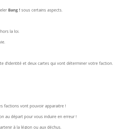
peler
Bang !
sous certains aspects.
ors la loi.
vie.
te d’identité et deux cartes qui vont déterminer votre faction.
es factions vont pouvoir apparaitre !
ion au départ pour vous induire en erreur !
partenir à la légion ou aux déchus.