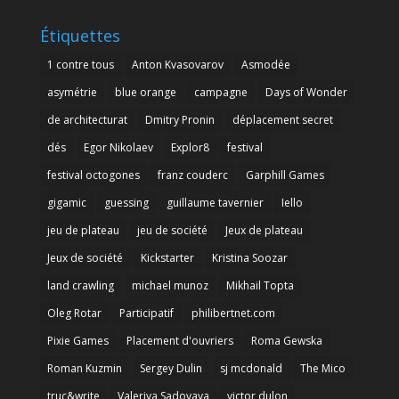
Étiquettes
1 contre tous
Anton Kvasovarov
Asmodée
asymétrie
blue orange
campagne
Days of Wonder
de architecturat
Dmitry Pronin
déplacement secret
dés
Egor Nikolaev
Explor8
festival
festival octogones
franz couderc
Garphill Games
gigamic
guessing
guillaume tavernier
Iello
jeu de plateau
jeu de société
Jeux de plateau
Jeux de société
Kickstarter
Kristina Soozar
land crawling
michael munoz
Mikhail Topta
Oleg Rotar
Participatif
philibertnet.com
Pixie Games
Placement d'ouvriers
Roma Gewska
Roman Kuzmin
Sergey Dulin
sj mcdonald
The Mico
truc&write
Valeriya Sadovaya
victor dulon