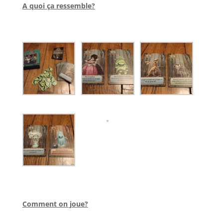
A quoi ça ressemble?
l
l
Comment on joue?
l