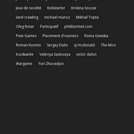
Jeux de société
Kickstarter
Kristina Soozar
land crawling
michael munoz
Mikhail Topta
Oleg Rotar
Participatif
philibertnet.com
Pixie Games
Placement d'ouvriers
Roma Gewska
Roman Kuzmin
Sergey Dulin
sj mcdonald
The Mico
truc&write
Valeriya Sadovaya
victor dulon
Wargame
Yuri Zhuravljov