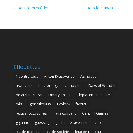
←
Article précédent
Article suivant
→
Étiquettes
1 contre tous
Anton Kvasovarov
Asmodée
asymétrie
blue orange
campagne
Days of Wonder
de architecturat
Dmitry Pronin
déplacement secret
dés
Egor Nikolaev
Explor8
festival
festival octogones
franz couderc
Garphill Games
gigamic
guessing
guillaume tavernier
Iello
jeu de plateau
jeu de société
Jeux de plateau