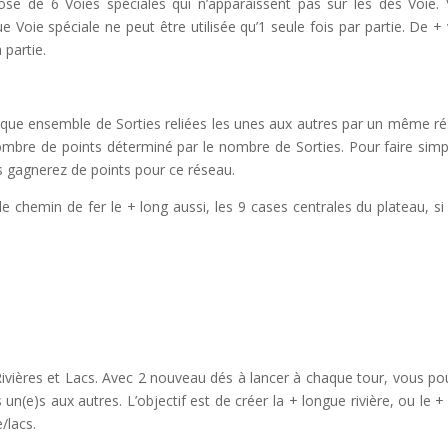
pose de 6 Voies spéciales qui n’apparaissent pas sur les dés Voie.
e Voie spéciale ne peut être utilisée qu’1 seule fois par partie. De +
 partie.
haque ensemble de Sorties reliées les unes aux autres par un même r
ombre de points déterminé par le nombre de Sorties. Pour faire simp
s gagnerez de points pour ce réseau.
e chemin de fer le + long aussi, les 9 cases centrales du plateau, si 
Rivières et Lacs. Avec 2 nouveau dés à lancer à chaque tour, vous po
s un(e)s aux autres. L’objectif est de créer la + longue rivière, ou le + 
e/lacs.