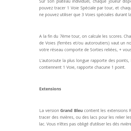
Sur son plateau individuel, chaque joueur dis
pouvez tracer 1 Voie Spéciale par tour, et chaqu
ne pouvez utiliser que 3 Voies spéciales durant la
l
A la fin du 7ème tour, on calcule les scores. C
de Voies (ferrées et/ou autoroutiers) vaut un n
votre réseau comporte de Sorties reliées, + vou
L’autoroute la plus longue rapporte des points, l
contiennent 1 Voie, rapporte chacune 1 point.
l
Extensions
l
La version
Grand Bleu
contient les extensions 
tracer des rivières, ou des lacs pour les relier le
lac. Vous n’êtes pas obligé d’utiliser les dés rivièr