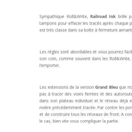
l
Sympathique Roll&Write,
Railroad Ink
brille 
tampons pour effacer les tracés après chaque pa
est très classe dans sa boîte à fermeture aimanté
l
Les règles sont abordables et vous pourrez faci
son coin, comme souvent dans les Roll&Write, e
l’emporter.
l
Les extensions de la version
Grand Bleu
que nou
pas à tracer des voies ferrées et des autoroute
dans son plateau individuel et le réseau déjà
rivière précédemment tracée. Par contre les por
et de construire tous les réseaux de front. A cond
le cas, bien vite vous compliquer la partie.
l