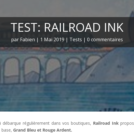
TEST: RAILROAD INK
par
Fabien
|
1 Mai 2019
|
Tests
|
0 commentaires
i débarque régulièrement dans vos boutiques,
Railroad Ink
propos
de base,
Grand Bleu et Rouge Ardent.