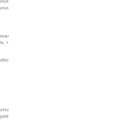
 Vous
 vous
éseau
le, +
elles
urrez
petit