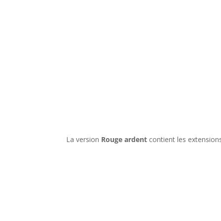
l
La version
Rouge ardent
contient les extension
l
l
l