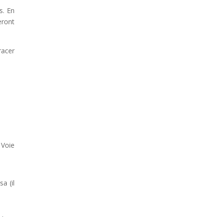
s. En
eront
racer
 Voie
a (il