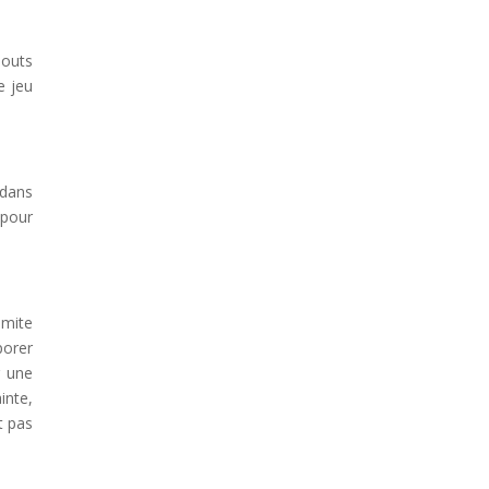
bouts
e jeu
 dans
 pour
imite
porer
r une
inte,
t pas