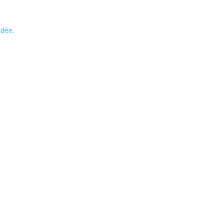
dée
.