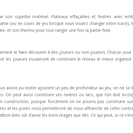
par son superbe matériel. Plateaux effaçables et feutres avec em
rtie (ou en cours de jeu lorsque vous voulez changer votre tracé), l
e, et son thermo pour tout ranger une fois la partie finie.
lement le faire découvrir à des joueurs ou non-joueurs. Chacun joue
t les joueurs essaieront de construire le réseau le mieux organisé
s avons pu tester ajoutent un peu de profondeur au jeu, on ne se l
s. On peut aussi construire ses rivières ou lacs, que l’on doit incor
 en construction, puisque forcément on ne pourra pas construire su
tes et les ponts nous permettront de nous affranchir de cette contra
ition bien sûr d’avoir les bons tirages aux dés. Ce qui peut, si ce n’es