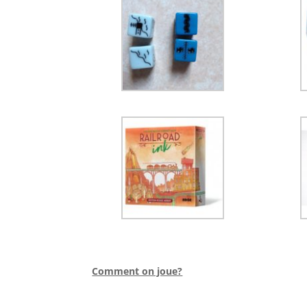
l
Comment on joue?
l