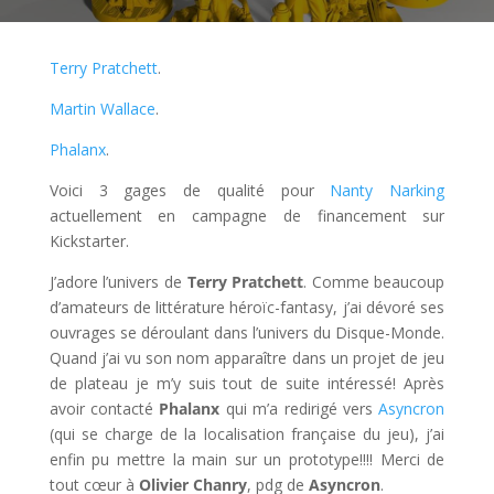
Terry Pratchett
.
Martin Wallace
.
Phalanx
.
Voici 3 gages de qualité pour
Nanty Narking
actuellement en campagne de financement sur
Kickstarter.
J’adore l’univers de
Terry Pratchett
. Comme beaucoup
d’amateurs de littérature héroïc-fantasy, j’ai dévoré ses
ouvrages se déroulant dans l’univers du Disque-Monde.
Quand j’ai vu son nom apparaître dans un projet de jeu
de plateau je m’y suis tout de suite intéressé! Après
avoir contacté
Phalanx
qui m’a redirigé vers
Asyncron
(qui se charge de la localisation française du jeu), j’ai
enfin pu mettre la main sur un prototype!!!! Merci de
tout cœur à
Olivier Chanry
, pdg de
Asyncron
.