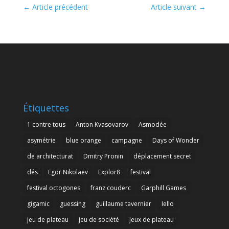
←
Article précédent
Article suivant
→
Étiquettes
1 contre tous
Anton Kvasovarov
Asmodée
asymétrie
blue orange
campagne
Days of Wonder
de architecturat
Dmitry Pronin
déplacement secret
dés
Egor Nikolaev
Explor8
festival
festival octogones
franz couderc
Garphill Games
gigamic
guessing
guillaume tavernier
Iello
jeu de plateau
jeu de société
Jeux de plateau