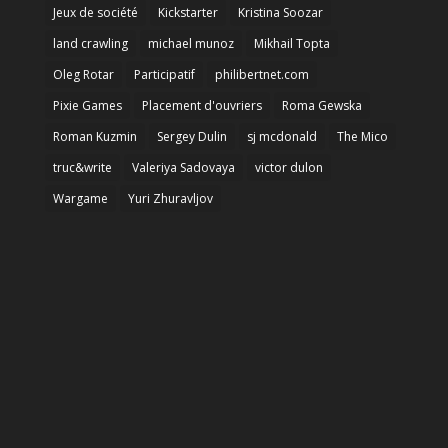
Jeux de société
Kickstarter
Kristina Soozar
land crawling
michael munoz
Mikhail Topta
Oleg Rotar
Participatif
philibertnet.com
Pixie Games
Placement d'ouvriers
Roma Gewska
Roman Kuzmin
Sergey Dulin
sj mcdonald
The Mico
truc&write
Valeriya Sadovaya
victor dulon
Wargame
Yuri Zhuravljov