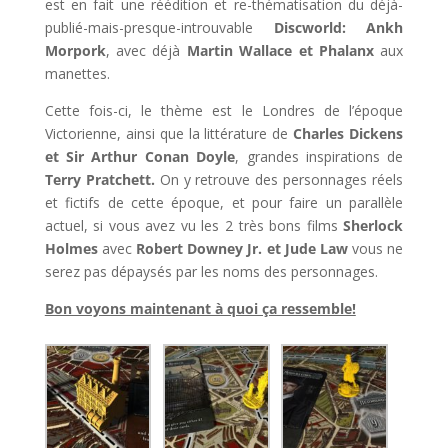
est en fait une réédition et re-thématisation du déjà-
publié-mais-presque-introuvable
Discworld: Ankh
Morpork
, avec déjà
Martin Wallace et Phalanx
aux
manettes.
Cette fois-ci, le thème est le Londres de l’époque
Victorienne, ainsi que la littérature de
Charles Dickens
et Sir Arthur Conan Doyle
, grandes inspirations de
Terry Pratchett.
On y retrouve des personnages réels
et fictifs de cette époque, et pour faire un parallèle
actuel, si vous avez vu les 2 très bons films
Sherlock
Holmes
avec
Robert Downey Jr. et Jude Law
vous ne
serez pas dépaysés par les noms des personnages.
Bon voyons maintenant à quoi ça ressemble!