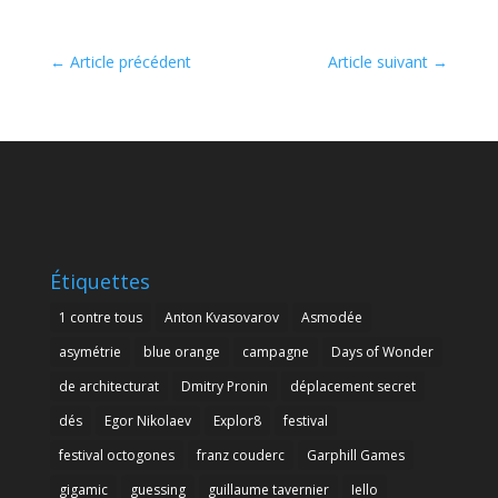
←
Article précédent
Article suivant
→
Étiquettes
1 contre tous
Anton Kvasovarov
Asmodée
asymétrie
blue orange
campagne
Days of Wonder
de architecturat
Dmitry Pronin
déplacement secret
dés
Egor Nikolaev
Explor8
festival
festival octogones
franz couderc
Garphill Games
gigamic
guessing
guillaume tavernier
Iello