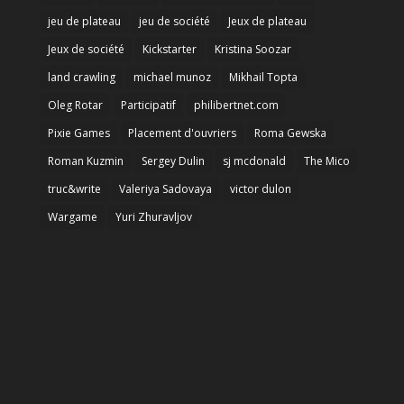
jeu de plateau
jeu de société
Jeux de plateau
Jeux de société
Kickstarter
Kristina Soozar
land crawling
michael munoz
Mikhail Topta
Oleg Rotar
Participatif
philibertnet.com
Pixie Games
Placement d'ouvriers
Roma Gewska
Roman Kuzmin
Sergey Dulin
sj mcdonald
The Mico
truc&write
Valeriya Sadovaya
victor dulon
Wargame
Yuri Zhuravljov