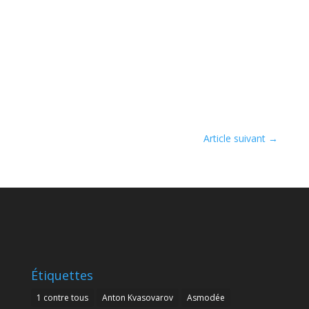
Article suivant
→
Étiquettes
1 contre tous
Anton Kvasovarov
Asmodée