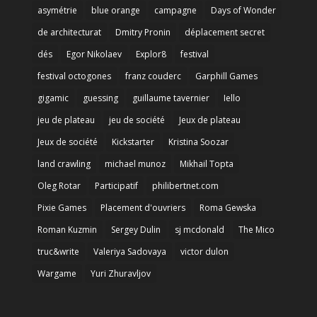
asymétrie
blue orange
campagne
Days of Wonder
de architecturat
Dmitry Pronin
déplacement secret
dés
Egor Nikolaev
Explor8
festival
festival octogones
franz couderc
Garphill Games
gigamic
guessing
guillaume tavernier
Iello
jeu de plateau
jeu de société
Jeux de plateau
Jeux de société
Kickstarter
Kristina Soozar
land crawling
michael munoz
Mikhail Topta
Oleg Rotar
Participatif
philibertnet.com
Pixie Games
Placement d'ouvriers
Roma Gewska
Roman Kuzmin
Sergey Dulin
sj mcdonald
The Mico
truc&write
Valeriya Sadovaya
victor dulon
Wargame
Yuri Zhuravljov