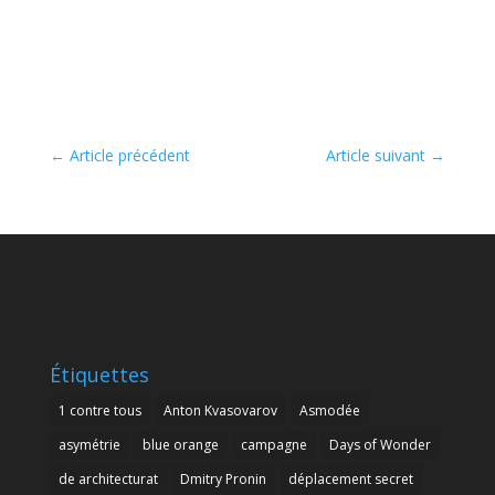
←
Article précédent
Article suivant
→
Étiquettes
1 contre tous
Anton Kvasovarov
Asmodée
asymétrie
blue orange
campagne
Days of Wonder
de architecturat
Dmitry Pronin
déplacement secret