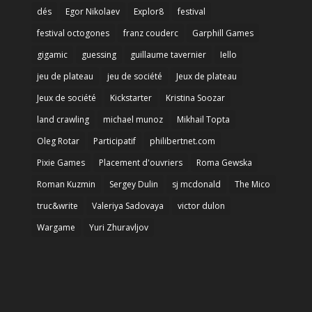
dés
Egor Nikolaev
Explor8
festival
festival octogones
franz couderc
Garphill Games
gigamic
guessing
guillaume tavernier
Iello
jeu de plateau
jeu de société
Jeux de plateau
Jeux de société
Kickstarter
Kristina Soozar
land crawling
michael munoz
Mikhail Topta
Oleg Rotar
Participatif
philibertnet.com
Pixie Games
Placement d'ouvriers
Roma Gewska
Roman Kuzmin
Sergey Dulin
sj mcdonald
The Mico
truc&write
Valeriya Sadovaya
victor dulon
Wargame
Yuri Zhuravljov