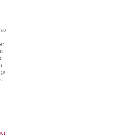
final
uer
er
e.
us
 ça
ne
n
s
nous