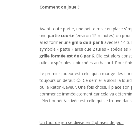
Comment on joue ?
l
Avant toute partie, une petite mise en place s’i
une
partie courte
(environ 15 minutes) ou pou
allez former une
grille de 5 par 5
avec les 14 tui
symbole « patte » ainsi que 2 tuiles « spéciales 
grille formée est de 6 par 6
. Elle est alors cons
tuiles « spéciales » piochées au hasard. Pour finir,
Le premier joueur est celui qui a mangé des co
toujours un défaut 😊. Ce dernier a alors la lour
ou le Raton-Laveur. Une fois choisi, il place son
commence immédiatement car cela va déterminer le
sélectionnée/activée est celle qui se trouve dan
l
Un tour de jeu se divise en 2 phases de jeu :