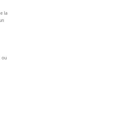
e la
 un
t ou