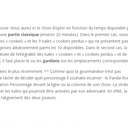
mpose. Vous aurez ici le choix d’opter en fonction du temps disponible
r une
partie classique
(environ 25 minutes). Dans le premier cas, vou
les « cookies » et les 9 tuiles « cookies perdus » qui ne présentent pas
» prises aléatoirement parmi les 10 disponibles. Dans le second cas, la
tituée de l’intégralité des tuiles « cookies » et « cookies perdus » et de
 il faut placer le ou les
gardiens
sur les emplacements correspondan
okies le plus récemment. ^^ Comme quoi la gourmandise n’est pas
de tâche de décider quel personnage il souhaite incarner : le Panda Ro
 jeton Personnage devant la ligne ou la colonne de son choix. La strat
s tuiles qui pourront être activées par son adversaire. En effet, la 
s l’alignement des deux joueurs.