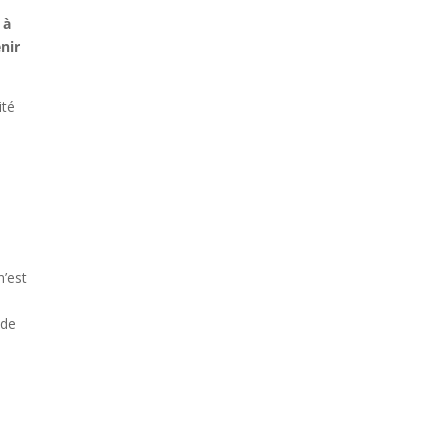
 à
enir
ité
n’est
 de