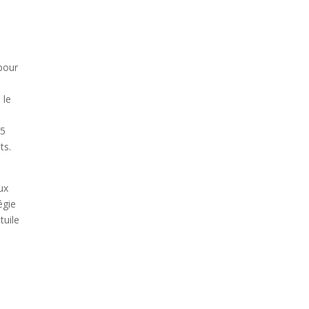
 pour
s
 le
 5
ts.
ux
égie
tuile