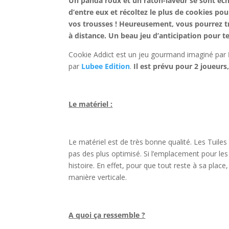
Un panda roux et un raton-laveur se sont éch
d’entre eux et récoltez le plus de cookies pou
vos trousses ! Heureusement, vous pourrez trou
à distance. Un beau jeu d’anticipation pour te
Cookie Addict est un jeu gourmand imaginé par
par
Lubee Edition
.
Il est prévu pour 2 joueurs
l
Le matériel :
l
Le matériel est de très bonne qualité. Les Tuiles 
pas des plus optimisé. Si l’emplacement pour les
histoire. En effet, pour que tout reste à sa place
manière verticale.
l
A quoi ça ressemble ?