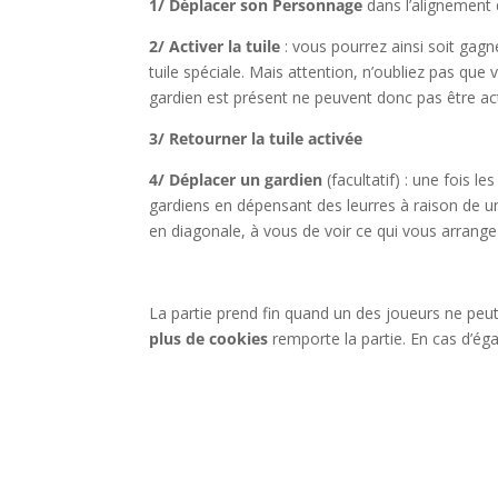
1/ Déplacer son Personnage
dans l’alignement 
2/ Activer la tuile
: vous pourrez ainsi soit gagn
tuile spéciale. Mais attention, n’oubliez pas que 
gardien est présent ne peuvent donc pas être act
3/ Retourner la tuile activée
4/ Déplacer un gardien
(facultatif) : une fois l
gardiens en dépensant des leurres à raison de un
en diagonale, à vous de voir ce qui vous arrange 
l
La partie prend fin quand un des joueurs ne peu
plus de cookies
remporte la partie. En cas d’éga
l
l