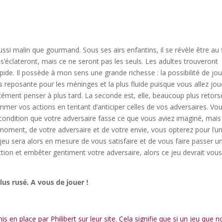
ussi malin que gourmand. Sous ses airs enfantins, il se révèle être au 
s’éclateront, mais ce ne seront pas les seuls. Les adultes trouveront
ide. Il possède à mon sens une grande richesse : la possibilité de jo
s reposante pour les méninges et la plus fluide puisque vous allez jou
ément penser à plus tard. La seconde est, elle, beaucoup plus retors
mer vos actions en tentant d’anticiper celles de vos adversaires. Vo
 condition que votre adversaire fasse ce que vous aviez imaginé, mais
u moment, de votre adversaire et de votre envie, vous opterez pour l’u
e jeu sera alors en mesure de vous satisfaire et de vous faire passer u
ction et embêter gentiment votre adversaire, alors ce jeu devrait vou
plus rusé. A vous de jouer !
 en place par Philibert sur leur site. Cela signifie que si un jeu que 