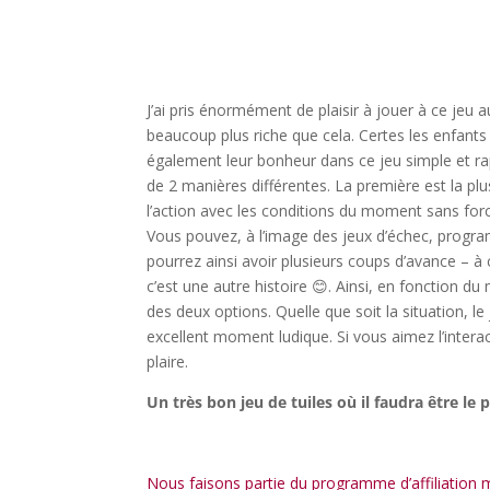
l
l
J’ai pris énormément de plaisir à jouer à ce jeu a
beaucoup plus riche que cela. Certes les enfants 
également leur bonheur dans ce jeu simple et rap
de 2 manières différentes. La première est la plu
l’action avec les conditions du moment sans forc
Vous pouvez, à l’image des jeux d’échec, program
pourrez ainsi avoir plusieurs coups d’avance – à
c’est une autre histoire 😊. Ainsi, en fonction d
des deux options. Quelle que soit la situation, l
excellent moment ludique. Si vous aimez l’intera
plaire.
Un très bon jeu de tuiles où il faudra être le 
l
Nous faisons partie du programme d’affiliation mis