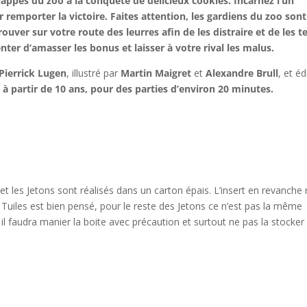
appés du zoo à la conquête de délicieux cookies. Incarnez l’un
r remporter la victoire. Faites attention, les gardiens du zoo sont
ver sur votre route des leurres afin de les distraire et de les t
nter d’amasser les bonus et laisser à votre rival les malus.
Pierrick Lugen
, illustré par
Martin Maigret
et
Alexandre Brull
, et éd
, à partir de 10 ans, pour des parties d’environ 20 minutes.
et les Jetons sont réalisés dans un carton épais. L’insert en revanche 
 Tuiles est bien pensé, pour le reste des Jetons ce n’est pas la même
, il faudra manier la boite avec précaution et surtout ne pas la stocker