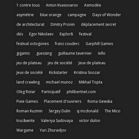
1 contre tous
Anton Kvasovarov
Asmodée
asymétrie
blue orange
campagne
Days of Wonder
de architecturat
Dmitry Pronin
déplacement secret
dés
Egor Nikolaev
Explor8
festival
festival octogones
franz couderc
Garphill Games
gigamic
guessing
guillaume tavernier
Iello
jeu de plateau
jeu de société
Jeux de plateau
Jeux de société
Kickstarter
Kristina Soozar
land crawling
michael munoz
Mikhail Topta
Oleg Rotar
Participatif
philibertnet.com
Pixie Games
Placement d'ouvriers
Roma Gewska
Roman Kuzmin
Sergey Dulin
sj mcdonald
The Mico
truc&write
Valeriya Sadovaya
victor dulon
Wargame
Yuri Zhuravljov